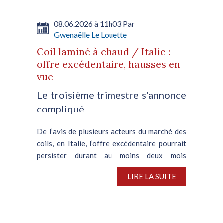
08.06.2026 à 11h03 Par
Gwenaëlle Le Louette
Coil laminé à chaud / Italie :
offre excédentaire, hausses en
vue
Le troisième trimestre s'annonce
compliqué
De l’avis de plusieurs acteurs du marché des
coils, en Italie, l’offre excédentaire pourrait
persister durant au moins deux mois
supplémentaires, sur fond d’atonie de la
LIRE LA SUITE
demande en aval et de la lenteur avec laquelle
les stocks...