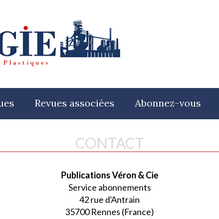
ues
Revues associées
Abonnez-vous
CONTACT
Publications Véron & Cie
Service abonnements
42 rue d'Antrain
35700 Rennes (France)