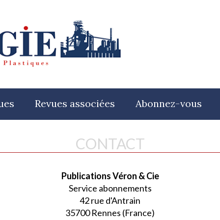
ues
Revues associées
Abonnez-vous
CONTACT
Publications Véron & Cie
Service abonnements
42 rue d'Antrain
35700 Rennes (France)