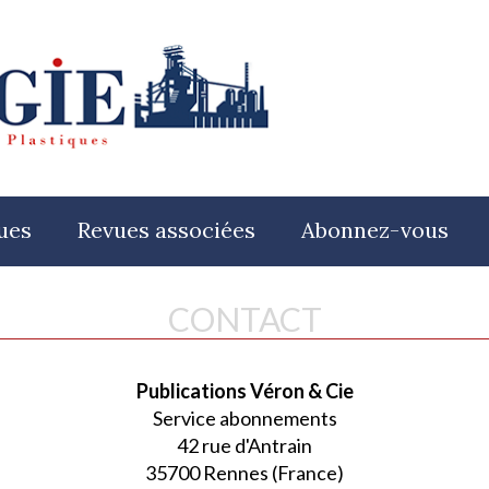
ues
Revues associées
Abonnez-vous
CONTACT
Publications Véron & Cie
Service abonnements
42 rue d'Antrain
35700 Rennes (France)