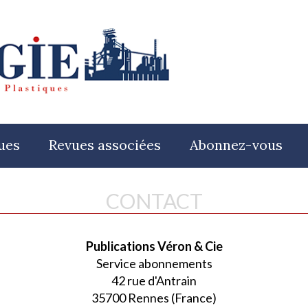
ues
Revues associées
Abonnez-vous
CONTACT
Publications Véron & Cie
Service abonnements
42 rue d'Antrain
35700 Rennes (France)