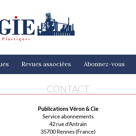
ues
Revues associées
Abonnez-vous
CONTACT
Publications Véron & Cie
Service abonnements
42 rue d'Antrain
35700 Rennes (France)