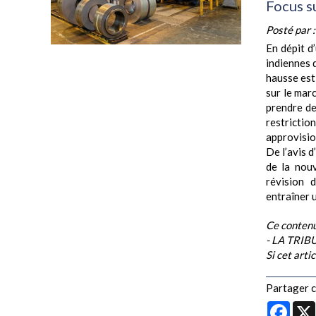
Focus s
Posté par 
En dépit d
indiennes d
hausse est
sur le mar
prendre de
restricti
approvisi
De l’avis d
de la nouv
révision 
entraîner u
Ce contenu
- LA TRI
Si cet arti
Partager ce
Face