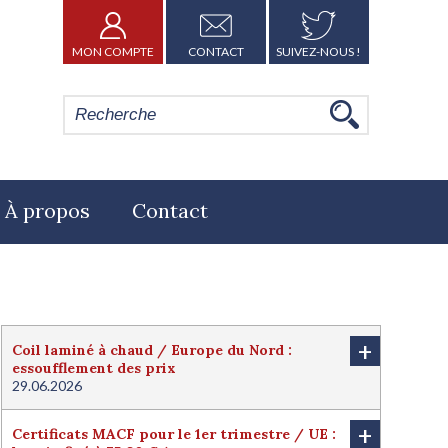
MON COMPTE
CONTACT
SUIVEZ-NOUS !
À propos
Contact
+
Coil laminé à chaud / Europe du Nord :
essoufflement des prix
29.06.2026
+
Certificats MACF pour le 1er trimestre / UE :