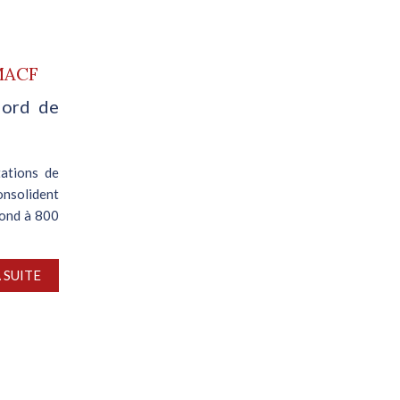
 MACF
Nord de
tations de
onsolident
ebond à 800
A SUITE