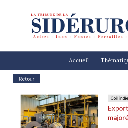
Accueil
Thématiq
Retour
Coil indi
Export
major