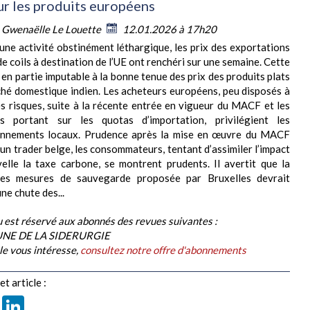
ur les produits européens
:
Gwenaëlle Le Louette
12.01.2026 à 17h20
’une activité obstinément léthargique, les prix des exportations
e coils à destination de l’UE ont renchéri sur une semaine. Cette
 en partie imputable à la bonne tenue des prix des produits plats
ché domestique indien. Les acheteurs européens, peu disposés à
s risques, suite à la récente entrée en vigueur du MACF et les
ons portant sur les quotas d’importation, privilégient les
onnements locaux. Prudence après la mise en œuvre du MACF
’un trader belge, les consommateurs, tentant d’assimiler l’impact
elle la taxe carbone, se montrent prudents. Il avertit que la
des mesures de sauvegarde proposée par Bruxelles devrait
ne chute des...
 est réservé aux abonnés des revues suivantes :
BUNE DE LA SIDERURGIE
cle vous intéresse,
consultez notre offre d'abonnements
t article :
book
X
LinkedIn