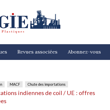
ues
Revues associées
Abonnez-vous
en
MACF
Chute des importations
ations indiennes de coil / UE : offres
ées