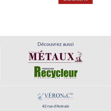
segment de la construction, en meilleure...
Découvrez aussi
42 rue d'Antrain