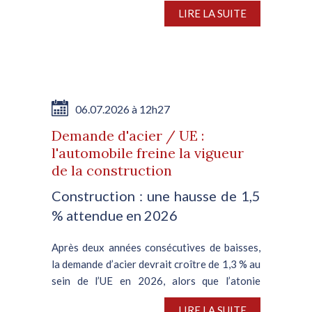
soit une contraction de 3 % en glissement
LIRE LA SUITE
annuel, d’après VDA, l’association nationale
de l’automobile. En juin,...
06.07.2026 à 12h27
Demande d'acier / UE :
l'automobile freine la vigueur
de la construction
Construction : une hausse de 1,5
% attendue en 2026
Après deux années consécutives de baisses,
la demande d’acier devrait croître de 1,3 % au
sein de l’UE en 2026, alors que l’atonie
persistante de la filière automobile plombe le
LIRE LA SUITE