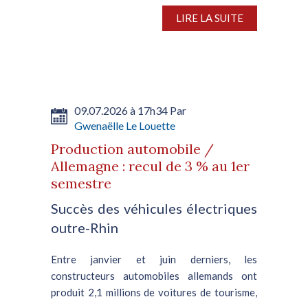
président de la République algérienne,
LIRE LA SUITE
concernant les nouveaux quotas sur les
exportations d’acier imposés par Bruxelles,
témoigne de la disparité persistante entre les
deux régions. A...
09.07.2026 à 17h34 Par
Gwenaëlle Le Louette
Production automobile /
Allemagne : recul de 3 % au 1er
semestre
Succès des véhicules électriques
outre-Rhin
Entre janvier et juin derniers, les
constructeurs automobiles allemands ont
produit 2,1 millions de voitures de tourisme,