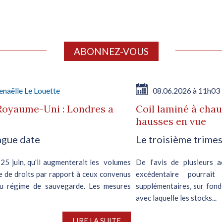
ABONNEZ-VOUS
naëlle Le Louette
08.06.2026 à 11h03
 Royaume-Uni : Londres a
Coil laminé à chaud
hausses en vue
ongue date
Le troisième trime
25 juin, qu'il augmenterait les volumes
De l’avis de plusieurs a
se de droits par rapport à ceux convenus
excédentaire pourrai
eau régime de sauvegarde. Les mesures
supplémentaires, sur fond
avec laquelle les stocks...
LIRE LA SUITE