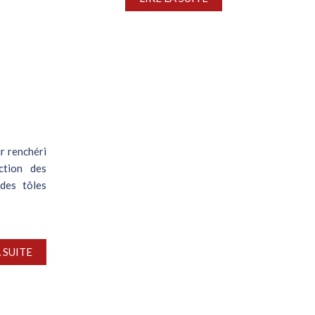
ir renchéri
ction des
des tôles
A SUITE