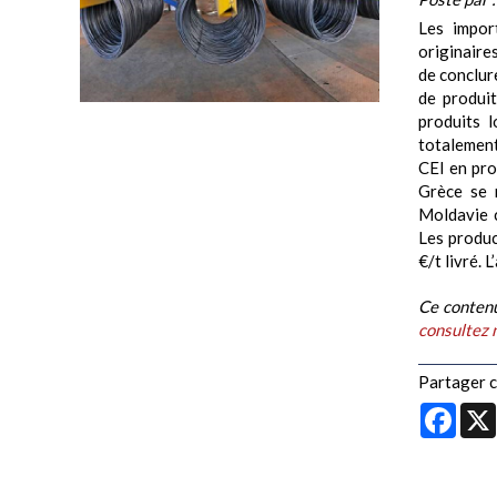
Les impor
originaire
de conclur
de produit
produits l
totalement
CEI en prof
Grèce se 
Moldavie 
Les produc
€/t livré. L
Ce contenu
consultez 
Partager ce
Face