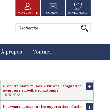
MON COMPTE
CONTACT
SUIVEZ-NOUS !
À propos
Contact
+
Produits plats en inox / Europe : stagnation
avant une embellie en automne
16.07.2026
+
Nouveaux quotas sur les exportations d'acier