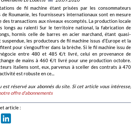
tations de fil machine étant prisées par les consommateurs
s de Roumanie, les fournisseurs internationaux sont en mesure
e des transactions aux niveaux escomptés. La production locale
s longs au ralenti Sur le territoire national, la fabrication de
ongs, hormis celle de barres en acier marchand, étant quasi-
 suspendue, les producteurs de fil machine issus d’Europe et la
itent pour s’engouffrer dans la brèche. Si le fil machine issu de
négocie entre 480 et 485 €/t livré, celui en provenance de
change de mains à 460 €/t livré pour une production octobre.
teurs italiens sont, eux, parvenus à sceller des contrats à 470
’activité est robuste en ce...
 est réservé aux abonnés du site. Si cet article vous intéresse,
notre offre d'abonnements
t article :
book
X
LinkedIn