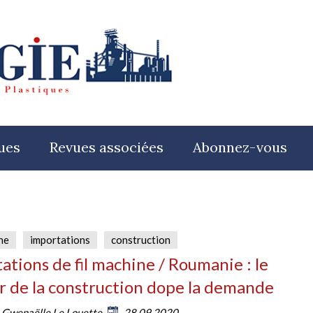
ues
Revues associées
Abonnez-vous
ne
importations
construction
ations de fil machine / Roumanie : le
r de la construction dope la demande
:
Gwenaëlle Le Louette
28.09.2020