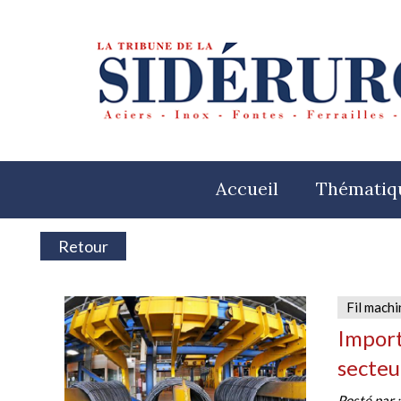
Accueil
Thématiq
Retour
Fil machi
Import
secteu
Posté par 