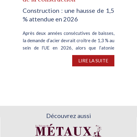
Construction : une hausse de 1,5
% attendue en 2026
Après deux années consécutives de baisses,
la demande d’acier devrait croître de 1,3 % au
sein de l’UE en 2026, alors que l’atonie
persistante de la filière automobile plombe le
LIRE LA SUITE
segment de la construction, en meilleure...
Découvrez aussi