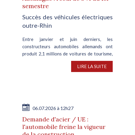
semestre
Succès des véhicules électriques
outre-Rhin
Entre janvier et juin derniers, les
constructeurs automobiles allemands ont
produit 2,1 millions de voitures de tourisme,
soit une contraction de 3 % en glissement
LIRE LA SUITE
annuel, d’après VDA, l’association nationale
de l’automobile. En juin,...
06.07.2026 à 12h27
Demande d'acier / UE :
l'automobile freine la vigueur
de la construction