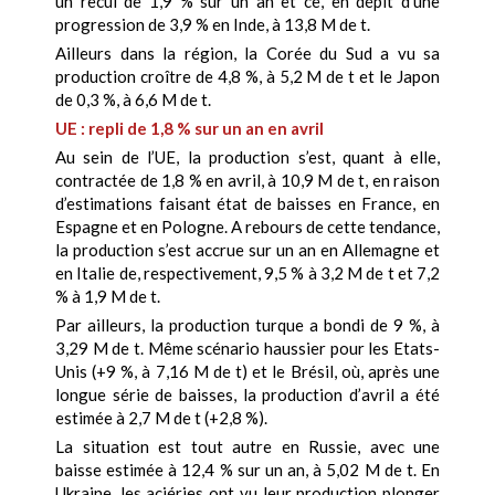
un recul de 1,9 % sur un an et ce, en dépit d’une
progression de 3,9 % en Inde, à 13,8 M de t.
Ailleurs dans la région, la Corée du Sud a vu sa
production croître de 4,8 %, à 5,2 M de t et le Japon
de 0,3 %, à 6,6 M de t.
UE : repli de 1,8 % sur un an en avril
Au sein de l’UE, la production s’est, quant à elle,
contractée de 1,8 % en avril, à 10,9 M de t, en raison
d’estimations faisant état de baisses en France, en
Espagne et en Pologne. A rebours de cette tendance,
la production s’est accrue sur un an en Allemagne et
en Italie de, respectivement, 9,5 % à 3,2 M de t et 7,2
% à 1,9 M de t.
Par ailleurs, la production turque a bondi de 9 %, à
3,29 M de t. Même scénario haussier pour les Etats-
Unis (+9 %, à 7,16 M de t) et le Brésil, où, après une
longue série de baisses, la production d’avril a été
estimée à 2,7 M de t (+2,8 %).
La situation est tout autre en Russie, avec une
baisse estimée à 12,4 % sur un an, à 5,02 M de t. En
Ukraine, les aciéries ont vu leur production plonger