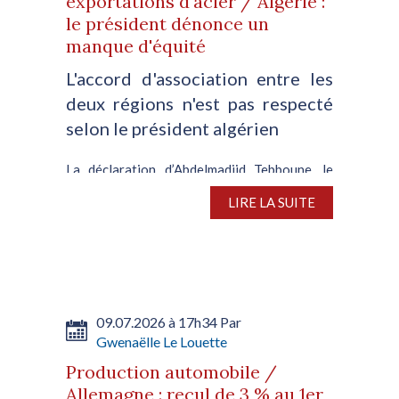
exportations d'acier / Algérie :
le président dénonce un
manque d'équité
L'accord d'association entre les
deux régions n'est pas respecté
selon le président algérien
La déclaration d’Abdelmadjid Tebboune, le
président de la République algérienne,
LIRE LA SUITE
concernant les nouveaux quotas sur les
exportations d’acier imposés par Bruxelles,
témoigne de la disparité persistante entre les
deux régions. A...
09.07.2026 à 17h34 Par
Gwenaëlle Le Louette
Production automobile /
Allemagne : recul de 3 % au 1er