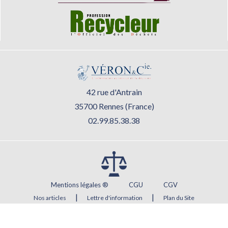
42 rue d'Antrain
35700 Rennes (France)
02.99.85.38.38
Mentions légales ®
CGU
CGV
|
|
Nos articles
Lettre d'information
Plan du Site
Agence web Rennes
Atout Graph