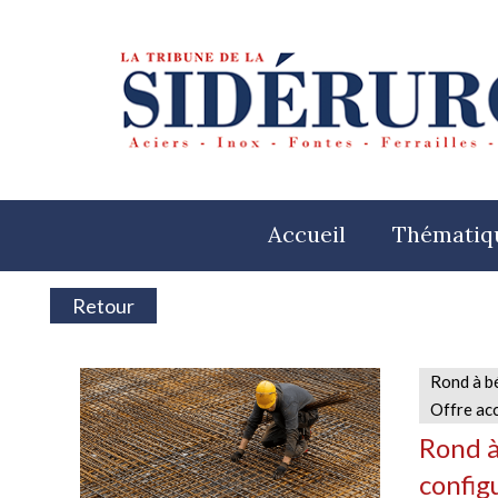
Accueil
Thématiq
Retour
Rond à b
Offre ac
Rond à
config