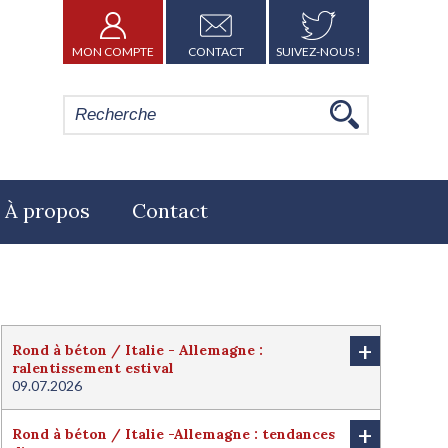
MON COMPTE
CONTACT
SUIVEZ-NOUS !
À propos
Contact
+
Rond à béton / Italie - Allemagne :
ralentissement estival
09.07.2026
+
Rond à béton / Italie -Allemagne : tendances