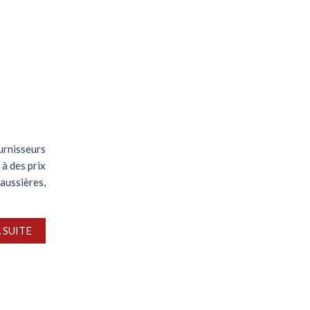
ournisseurs
 à des prix
haussières,
A SUITE