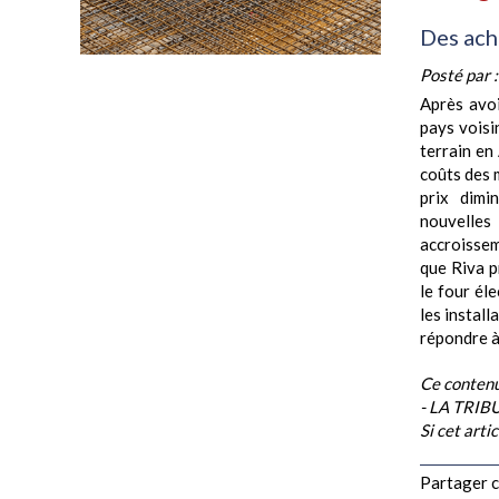
Des ach
Posté par 
Après avoi
pays voisi
terrain en
coûts des 
prix dimi
nouvelles
accroissem
que Riva p
le four él
les instal
répondre à.
Ce contenu
- LA TRI
Si cet arti
Partager ce