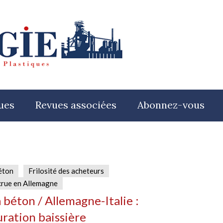
ues
Revues associées
Abonnez-vous
éton
Frilosité des acheteurs
crue en Allemagne
 béton / Allemagne-Italie :
uration baissière