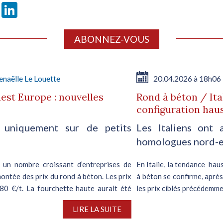
book
X
LinkedIn
ABONNEZ-VOUS
naëlle Le Louette
20.04.2026 à 18h06
est Europe : nouvelles
Rond à béton / Ita
configuration hau
 uniquement sur de petits
Les Italiens ont 
homologues nord-
 un nombre croissant d’entreprises de
En Italie, la tendance hau
ontée des prix du rond à béton. Les prix
à béton se confirme, aprè
80 €/t. La fourchette haute aurait été
les prix ciblés précédemmen
LIRE LA SUITE