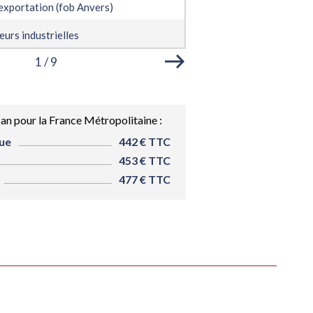
Courbe d'évolution hebdo
 exportation (fob Anvers)
l'exportation (fob Anvers
eurs industrielles
Aciers inoxydables (cota
1
/
9
n pour la France Métropolitaine :
ue
442 € TTC
453 € TTC
477 € TTC
CAPITULATIF
RÉCAPITULATIF