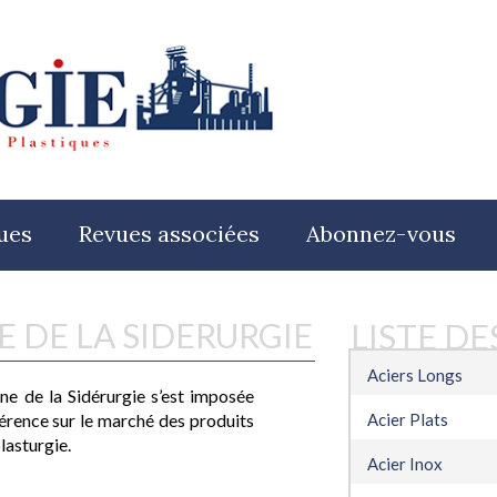
ues
Revues associées
Abonnez-vous
E DE LA SIDERURGIE
LISTE D
inc, du nickel, du cobalt et du molybdène sur
Aciers Longs
n Metal Exchange
ne de la Sidérurgie
s’est imposée
érence sur le marché des produits
times
Acier Plats
lasturgie.
Acier Inox