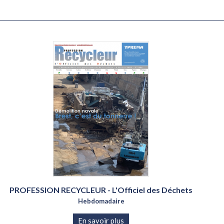
Abonnement papier
ROUPÉ
Abonnement mail
de l'Acier
nement
Abonnement papier & mail
pays
ntenus
ous les
par
us les
15
angers,
PROFESSION RECYCLEUR - L'Officiel des Déchets
ulter.
Hebdomadaire
En savoir plus
NE