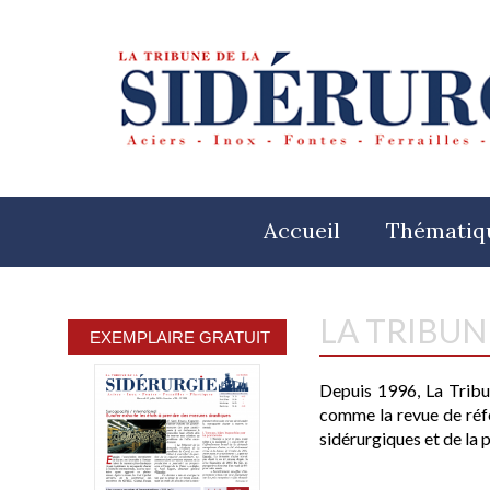
Accueil
Thématiq
LA TRIBUN
Cours du z
le Londo
Depuis 1996,
La Tribu
comme la revue de réf
Frest mar
sidérurgiques et de la p