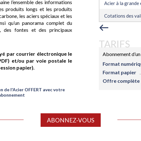
ine l’
ensemble des informations
Acier à la grande
es produits longs et les produits
 carbone, les aciers spéciaux et les
Cotations des val
ainsi qu’un panorama complet du
s, des fontes et des principaux
TARIFS
 par courrier électronique le
Abonnement d’un a
PDF) et/ou par voie postale le
Format numériq
ession papier).
Format papier
Offre complète
en de l'Acier OFFERT avec votre
abonnement
ABONNEZ-VOUS
ON
ABONNEMENT
DESTINATION
RÉ