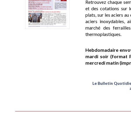
Retrouvez chaque sema
et des cotations
sur l
plats, sur les aciers au
aciers inoxydables, 
marché des ferraille
thermoplastiques.
Hebdomadaire envoyé
mardi soir (format 
mercredi matin (impr
Le Bulletin Quotidi
CHOIX ABONNEMENT
DESTINATI