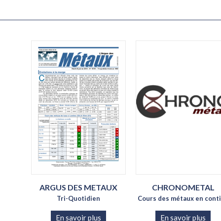
FRANCE
Nbre de destinataires papier
ABONNE
ÉTRANGER
Le bullet
Nbre de destinataires mail
offer
Nbre de destinataires papier
Fra
et mail
Accès
Récept
ma
courr
ARGUS DES METAUX
CHRONOMETAL
Tri-Quotidien
Cours des métaux en cont
En savoir plus
En savoir plus
J