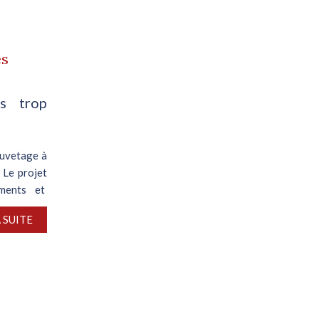
es
es trop
auvetage à
 Le projet
ements et
A SUITE