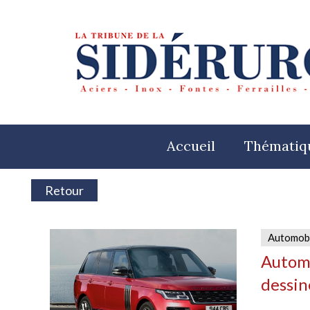
Accueil
Thématiq
Retour
Automob
Automo
dessin