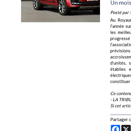
Un mois 
Posté par 
Au Royaum
l’année su
les meill
progressé 
l’associat
prévisions
accroiss
d’unités,
établies 
électrique
constituer 
Ce contenu
- LA TRI
Si cet arti
Partager ce
Face