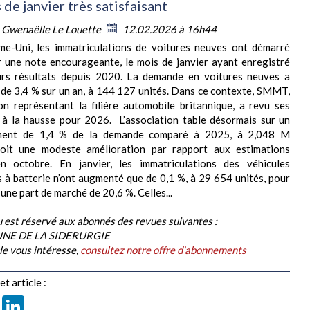
de janvier très satisfaisant
:
Gwenaëlle Le Louette
12.02.2026 à 16h44
e-Uni, les immatriculations de voitures neuves ont démarré
r une note encourageante, le mois de janvier ayant enregistré
eurs résultats depuis 2020. La demande en voitures neuves a
de 3,4 % sur un an, à 144 127 unités. Dans ce contexte, SMMT,
ion représentant la filière automobile britannique, a revu ses
 à la hausse pour 2026. L’association table désormais sur un
ement de 1,4 % de la demande comparé à 2025, à 2,048 M
 soit une modeste amélioration par rapport aux estimations
en octobre. En janvier, les immatriculations des véhicules
s à batterie n’ont augmenté que de 0,1 %, à 29 654 unités, pour
une part de marché de 20,6 %. Celles...
 est réservé aux abonnés des revues suivantes :
BUNE DE LA SIDERURGIE
cle vous intéresse,
consultez notre offre d'abonnements
t article :
book
X
LinkedIn