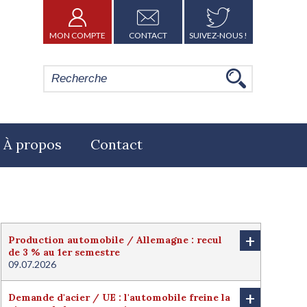
MON COMPTE
CONTACT
SUIVEZ-NOUS !
À propos
Contact
+
Production automobile / Allemagne : recul
de 3 % au 1er semestre
09.07.2026
+
Demande d'acier / UE : l'automobile freine la