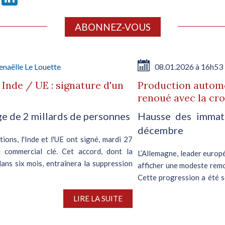
ABONNEZ-VOUS
naëlle Le Louette
08.01.2026 à 16h53
nde / UE : signature d'un
Production automo
renoué avec la cr
e de 2 millards de personnes
Hausse des immatr
décembre
ons, l'Inde et l'UE ont signé, mardi 27
 commercial clé. Cet accord, dont la
L’Allemagne, leader europé
dans six mois, entraînera la suppression
afficher une modeste remo
Cette progression a été s
conjugués...
LIRE LA SUITE