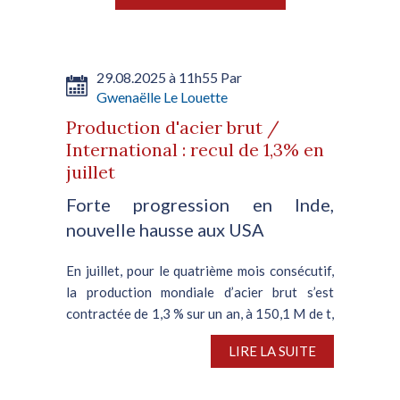
29.08.2025 à 11h55 Par
Gwenaëlle Le Louette
Production d'acier brut /
International : recul de 1,3% en
juillet
Forte progression en Inde,
nouvelle hausse aux USA
En juillet, pour le quatrième mois consécutif,
la production mondiale d’acier brut s’est
contractée de 1,3 % sur un an, à 150,1 M de t,
d’après Worldsteel, l’association
LIRE LA SUITE
internationale de l’acier, forte de 70 pays
membres. Cette...