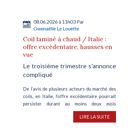
08.06.2026 à 11h03 Par
Gwenaëlle Le Louette
Coil laminé à chaud / Italie :
offre excédentaire, hausses en
vue
Le troisième trimestre s'annonce
compliqué
De l’avis de plusieurs acteurs du marché des
coils, en Italie, l’offre excédentaire pourrait
persister durant au moins deux mois
supplémentaires, sur fond d’atonie de la
LIRE LA SUITE
demande en aval et de la lenteur avec laquelle
les stocks...