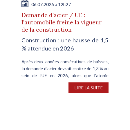
06.07.2026 à 12h27
Demande d'acier / UE :
l'automobile freine la vigueur
de la construction
Construction : une hausse de 1,5
% attendue en 2026
Après deux années consécutives de baisses,
la demande d’acier devrait croître de 1,3 % au
sein de l’UE en 2026, alors que l’atonie
persistante de la filière automobile plombe le
LIRE LA SUITE
segment de la construction, en meilleure...