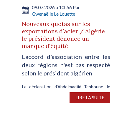
09.07.2026 à 10h56 Par
Gwenaëlle Le Louette
Nouveaux quotas sur les
exportations d'acier / Algérie :
le président dénonce un
manque d'équité
L'accord d'association entre les
deux régions n'est pas respecté
selon le président algérien
La déclaration d’Abdelmadjid Tebboune, le
président de la République algérienne,
LIRE LA SUITE
concernant les nouveaux quotas sur les
exportations d’acier imposés par Bruxelles,
témoigne de la disparité persistante entre les
deux régions. A...