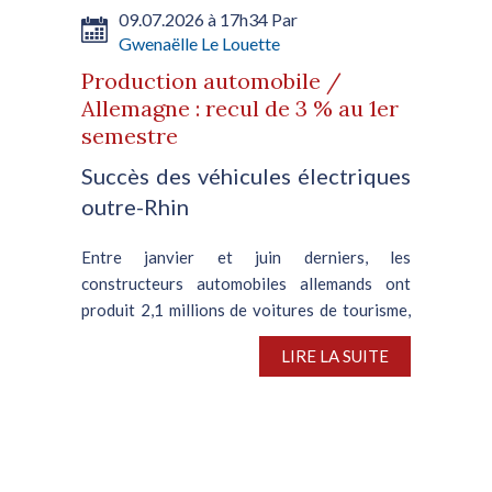
09.07.2026 à 17h34 Par
Gwenaëlle Le Louette
Production automobile /
Allemagne : recul de 3 % au 1er
semestre
Succès des véhicules électriques
outre-Rhin
Entre janvier et juin derniers, les
constructeurs automobiles allemands ont
produit 2,1 millions de voitures de tourisme,
soit une contraction de 3 % en glissement
LIRE LA SUITE
annuel, d’après VDA, l’association nationale
de l’automobile. En juin,...