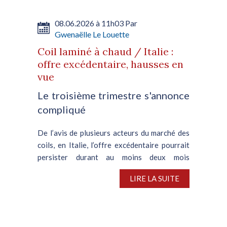
08.06.2026 à 11h03 Par
Gwenaëlle Le Louette
Coil laminé à chaud / Italie :
offre excédentaire, hausses en
vue
Le troisième trimestre s'annonce
compliqué
De l’avis de plusieurs acteurs du marché des
coils, en Italie, l’offre excédentaire pourrait
persister durant au moins deux mois
supplémentaires, sur fond d’atonie de la
LIRE LA SUITE
demande en aval et de la lenteur avec laquelle
les stocks...