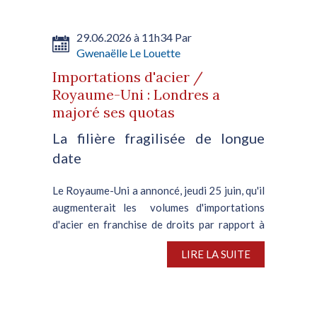
29.06.2026 à 11h34 Par
Gwenaëlle Le Louette
Importations d'acier /
Royaume-Uni : Londres a
majoré ses quotas
La filière fragilisée de longue
date
Le Royaume-Uni a annoncé, jeudi 25 juin, qu'il
augmenterait les volumes d'importations
d'acier en franchise de droits par rapport à
ceux convenus lors de l’instauration du
LIRE LA SUITE
nouveau régime de sauvegarde. Les mesures
restrictives vont...