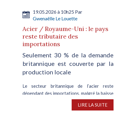
19.05.2026 à 10h25 Par
Gwenaëlle Le Louette
Acier / Royaume-Uni : le pays
reste tributaire des
importations
Seulement 30 % de la demande
britannique est couverte par la
production locale
Le secteur britannique de l’acier reste
dépendant des importations, malgré la baisse
prévue des quotas alloués, d’après le
LIRE LA SUITE
directeur général d’UK Steel, Gareth Stace. Il
a expliqué que, contrairement à l’Union
européenne, le...