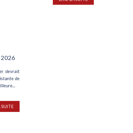
n 2026
er devrait
sistante de
lleure...
A SUITE