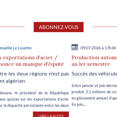
ABONNEZ-VOUS
naëlle Le Louette
09.07.2026 à 17h34
 exportations d'acier /
Production automo
dénonce un manque d'équité
au 1er semestre
tre les deux régions n'est pas
Succès des véhicul
nt algérien
Entre janvier et juin dern
produit 2,1 millions de v
bboune, le président de la République
en glissement annuel, d’ap
aux quotas sur les exportations d’acier
En juin,...
 la disparité persistante entre les deux
LIRE LA SUITE