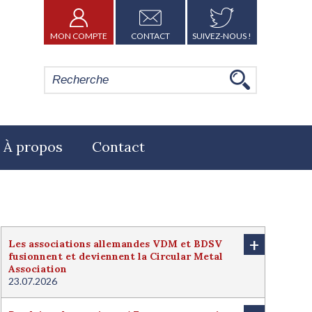
MON COMPTE
CONTACT
SUIVEZ-NOUS !
À propos
Contact
+
Les associations allemandes VDM et BDSV
fusionnent et deviennent la Circular Metal
Association
23.07.2026