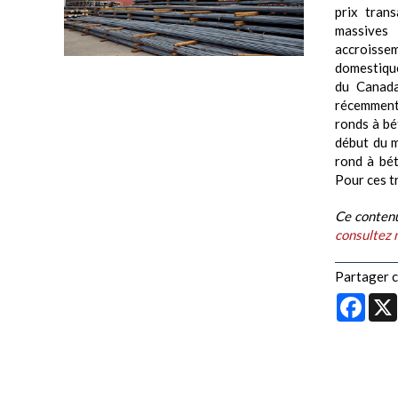
prix tran
massives
accroissem
domestique
du Canada
récemment
ronds à bé
début du m
rond à bét
Pour ces tr
Ce contenu
consultez 
Partager ce
Face