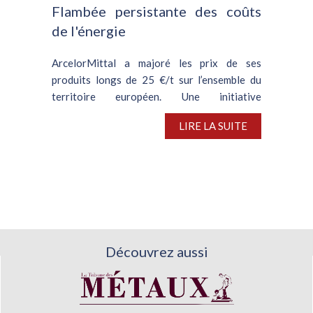
Flambée persistante des coûts
de l'énergie
ArcelorMittal a majoré les prix de ses
produits longs de 25 €/t sur l’ensemble du
territoire européen. Une initiative
attribuable à l’escalade des coûts de l’énergie,
LIRE LA SUITE
lesquels rendent les tarifs des produits
sidérurgiques...
Découvrez aussi