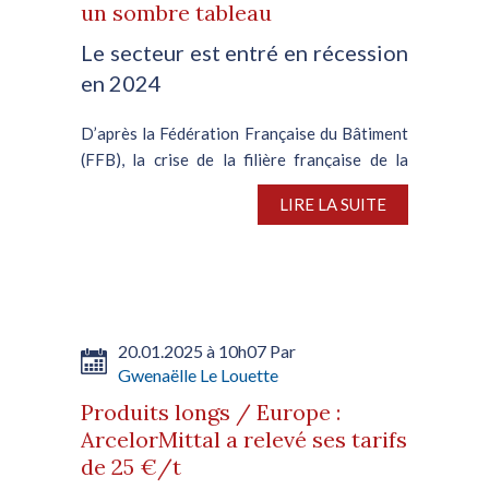
un sombre tableau
Le secteur est entré en récession
en 2024
D’après la Fédération Française du Bâtiment
(FFB), la crise de la filière française de la
construction s’est aggravée en 2024,
LIRE LA SUITE
particulièrement dans le secteur résidentiel
privé, pénalisé par la baisse des
constructions neuves....
20.01.2025 à 10h07 Par
Gwenaëlle Le Louette
Produits longs / Europe :
ArcelorMittal a relevé ses tarifs
de 25 €/t