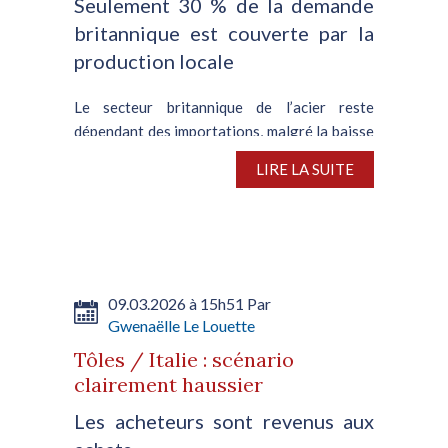
Seulement 30 % de la demande
britannique est couverte par la
production locale
Le secteur britannique de l’acier reste
dépendant des importations, malgré la baisse
prévue des quotas alloués, d’après le
LIRE LA SUITE
directeur général d’UK Steel, Gareth Stace. Il
a expliqué que, contrairement à l’Union
européenne, le...
09.03.2026 à 15h51 Par
Gwenaëlle Le Louette
Tôles / Italie : scénario
clairement haussier
Les acheteurs sont revenus aux