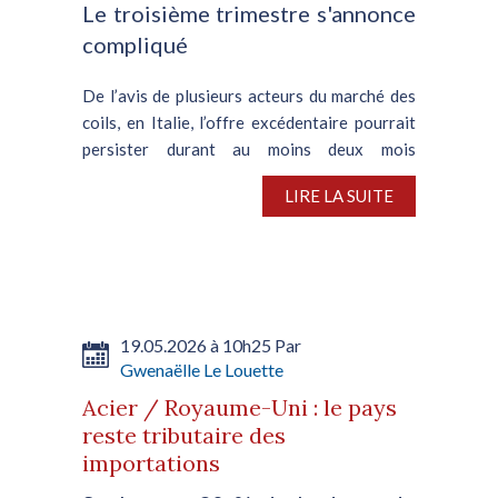
Le troisième trimestre s'annonce
compliqué
De l’avis de plusieurs acteurs du marché des
coils, en Italie, l’offre excédentaire pourrait
persister durant au moins deux mois
supplémentaires, sur fond d’atonie de la
LIRE LA SUITE
demande en aval et de la lenteur avec laquelle
les stocks...
19.05.2026 à 10h25 Par
Gwenaëlle Le Louette
Acier / Royaume-Uni : le pays
reste tributaire des
importations