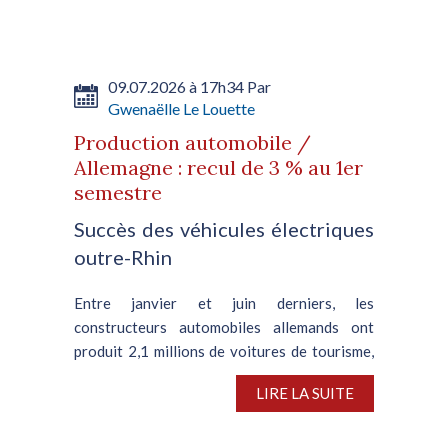
témoigne de la disparité persistante entre les
deux régions. A...
09.07.2026 à 17h34 Par
Gwenaëlle Le Louette
Production automobile /
Allemagne : recul de 3 % au 1er
semestre
Succès des véhicules électriques
outre-Rhin
Entre janvier et juin derniers, les
constructeurs automobiles allemands ont
produit 2,1 millions de voitures de tourisme,
soit une contraction de 3 % en glissement
LIRE LA SUITE
annuel, d’après VDA, l’association nationale
de l’automobile. En juin,...