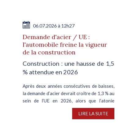
06.07.2026 à 12h27
Demande d'acier / UE :
l'automobile freine la vigueur
de la construction
Construction : une hausse de 1,5
% attendue en 2026
Après deux années consécutives de baisses,
la demande d’acier devrait croître de 1,3 % au
sein de l’UE en 2026, alors que l’atonie
persistante de la filière automobile plombe le
LIRE LA SUITE
segment de la construction, en meilleure...