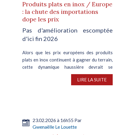
Produits plats en inox / Europe
: la chute des importations
dope les prix
Pas d'amélioration escomptée
d'ici fin 2026
Alors que les prix européens des produits
plats en inox continuent à gagner du terrain,
cette dynamique haussière devrait se
confirmer lors de la signature des commandes
LIRE LA SUITE
dont la livraison est prévue en juin et
juillet. Une situation...
23.02.2026 à 16h55 Par
Gwenaëlle Le Louette