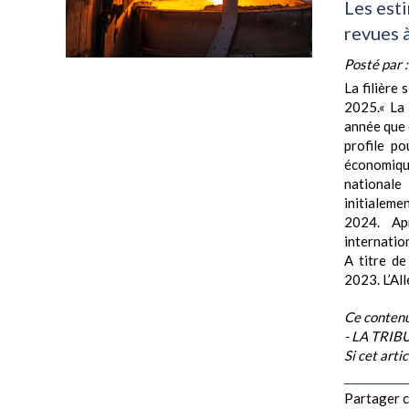
Les est
revues à
Posté par 
La filière
2025.« La 
année que c
profile p
économiqu
nationale
initialem
2024. Apr
internation
A titre d
2023. L’All
Ce contenu
- LA TRI
Si cet arti
Partager ce