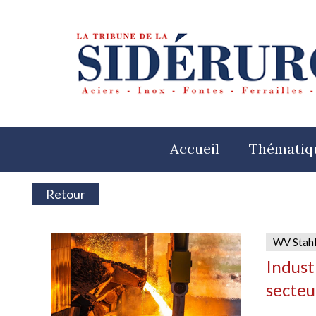
Accueil
Thématiq
Retour
WV Stah
Indust
secteu