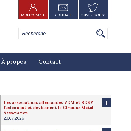
MON COMPTE
CONTACT
SUIVEZ-NOUS !
À propos
Contact
+
Les associations allemandes VDM et BDSV
fusionnent et deviennent la Circular Metal
Association
23.07.2026