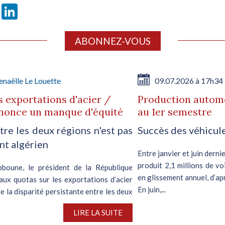
book
X
LinkedIn
ABONNEZ-VOUS
naëlle Le Louette
09.07.2026 à 17h34
 exportations d'acier /
Production automo
dénonce un manque d'équité
au 1er semestre
tre les deux régions n'est pas
Succès des véhicul
nt algérien
Entre janvier et juin dern
produit 2,1 millions de v
bboune, le président de la République
en glissement annuel, d’ap
aux quotas sur les exportations d’acier
En juin,...
 la disparité persistante entre les deux
LIRE LA SUITE