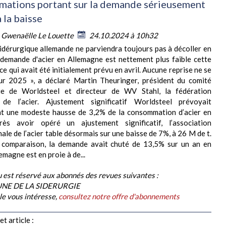
imations portant sur la demande sérieusement
 la baisse
:
Gwenaëlle Le Louette
24.10.2024 à 10h32
 sidérurgique allemande ne parviendra toujours pas à décoller en
demande d'acier en Allemagne est nettement plus faible cette
e qui avait été initialement prévu en avril. Aucune reprise ne se
our 2025 », a déclaré Martin Theuringer, président du comité
e de Worldsteel et directeur de WV Stahl, la fédération
 de l’acier. Ajustement significatif Worldsteel prévoyait
ent une modeste hausse de 3,2% de la consommation d’acier en
ès avoir opéré un ajustement significatif, l’association
ale de l’acier table désormais sur une baisse de 7%, à 26 M de t.
e comparaison, la demande avait chuté de 13,5% sur un an en
emagne est en proie à de...
 est réservé aux abonnés des revues suivantes :
BUNE DE LA SIDERURGIE
cle vous intéresse,
consultez notre offre d'abonnements
t article :