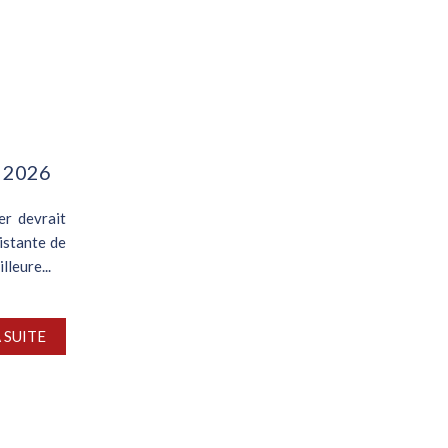
n 2026
er devrait
sistante de
lleure...
A SUITE