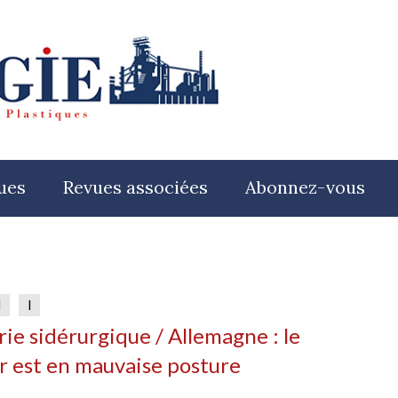
ues
Revues associées
Abonnez-vous
l
l
rie sidérurgique / Allemagne : le
r est en mauvaise posture