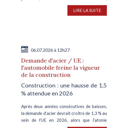
soit une contraction de 3 % en glissement
LIRE LA SUITE
annuel, d’après VDA, l’association nationale
de l’automobile. En juin,...
06.07.2026 à 12h27
Demande d'acier / UE :
l'automobile freine la vigueur
de la construction
Construction : une hausse de 1,5
% attendue en 2026
Après deux années consécutives de baisses,
la demande d’acier devrait croître de 1,3 % au
sein de l’UE en 2026, alors que l’atonie
persistante de la filière automobile plombe le