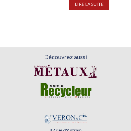
LIRE LA SUITE
segment de la construction, en meilleure...
Découvrez aussi
42 rue d'Antrain