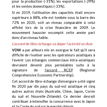
pour la production (-31%), les exportations (-29%)
et les ventes domestiques (-33%).
Si en 2019, l’utilisation des capacités était encore
supérieure à 88%, elle est tombée sous la barre des
72% en 2020, soit un niveau comparable à celui
affiché lors de la crise financière de 2009. Le
mouvement haussier escompté cette année part
donc d’un niveau faible.
L’accord de libre-échange va doper l’activité en Asie
VDW
a par ailleurs mis en exergue le fait qu’il sera
difficile de rivaliser avec les opérateurs asiatiques à
l’avenir. Les échanges commerciaux intra-asiatiques
devraient devenir plus perméables suite à la
signature de
l’accord RCEP
(Regional
Comprehensive Economic Partnership).
Cet accord de libre-échange d’envergure a été signé
fin 2020 par dix pays du sud-est asiatique et cinq
autres autres états (Australie, Chine, Japon, Corée
du sud et Nouvelle-Zélande). Ce dernier devrait
contribuer à intensifier la concurrence avec le Japon
et la Corée du sud sur le marché chinois.