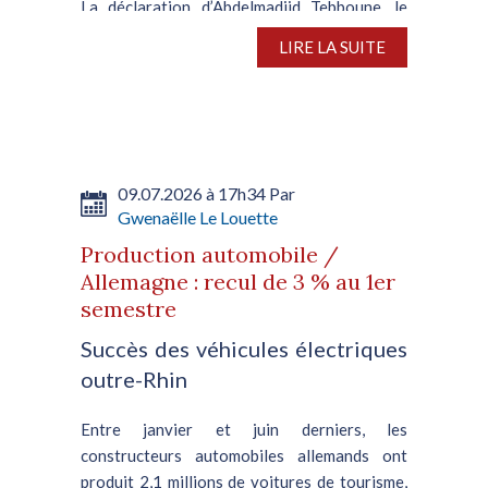
La déclaration d’Abdelmadjid Tebboune, le
président de la République algérienne,
LIRE LA SUITE
concernant les nouveaux quotas sur les
exportations d’acier imposés par Bruxelles,
témoigne de la disparité persistante entre les
deux régions. A...
09.07.2026 à 17h34 Par
Gwenaëlle Le Louette
Production automobile /
Allemagne : recul de 3 % au 1er
semestre
Succès des véhicules électriques
outre-Rhin
Entre janvier et juin derniers, les
constructeurs automobiles allemands ont
produit 2,1 millions de voitures de tourisme,