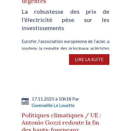
urgentes
La robustesse des prix de
l'électricité pèse sur les
investissements
Eurofer, l’association européenne de l’acier, a
soutenu la requête des principaux aciéristes
de l’UE, visant à prendre des mesures
LIRE LA SUITE
urgentes en faveur d’un allègement des prix
de l’énergie. Selon l’association, la forte...
17.11.2025 à 10h18 Par
Gwenaëlle Le Louette
Politiques climatiques / UE :
Antonio Gozzi redoute la fin
des hauts-fourneaux