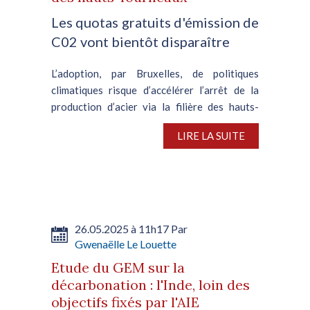
Les quotas gratuits d'émission de
C02 vont bientôt disparaître
L’adoption, par Bruxelles, de politiques
climatiques risque d’accélérer l’arrêt de la
production d’acier via la filière des hauts-
fourneaux au sein de l’UE. Une situation
LIRE LA SUITE
imputable à l’instauration, d’ici janvier 2026,
du MACF...
26.05.2025 à 11h17 Par
Gwenaëlle Le Louette
Etude du GEM sur la
décarbonation : l'Inde, loin des
objectifs fixés par l'AIE