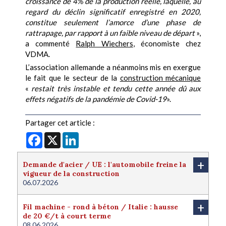
croissance de 4% de la production réelle, laquelle, au
regard du déclin significatif enregistré en 2020,
constitue seulement l’amorce d’une phase de
rattrapage, par rapport à un faible niveau de départ
»,
a commenté
Ralph Wiechers
, économiste chez
VDMA.
L’association allemande a néanmoins mis en exergue
le fait que le secteur de la
construction mécanique
«
restait très instable et tendu cette année dû aux
effets négatifs de la pandémie de Covid-19
».
Partager cet article :
Facebook
X
LinkedIn
+
Demande d'acier / UE : l'automobile freine la
vigueur de la construction
06.07.2026
+
Fil machine - rond à béton / Italie : hausse
de 20 €/t à court terme
08.06.2026