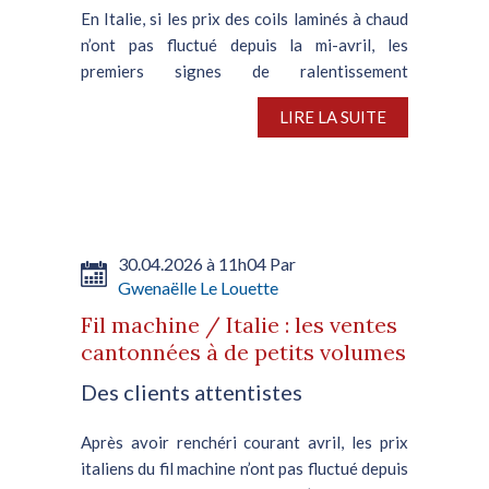
En Italie, si les prix des coils laminés à chaud
n’ont pas fluctué depuis la mi-avril, les
premiers signes de ralentissement
commencent désormais à apparaître. La
LIRE LA SUITE
demande est obstinément atone et les
transactions se cantonnent à de...
30.04.2026 à 11h04 Par
Gwenaëlle Le Louette
Fil machine / Italie : les ventes
cantonnées à de petits volumes
Des clients attentistes
Après avoir renchéri courant avril, les prix
italiens du fil machine n’ont pas fluctué depuis