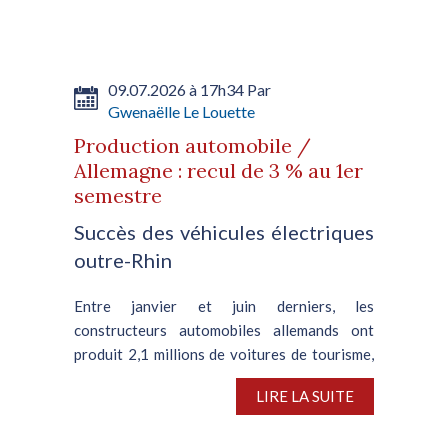
témoigne de la disparité persistante entre les
deux régions. A...
09.07.2026 à 17h34 Par
Gwenaëlle Le Louette
Production automobile /
Allemagne : recul de 3 % au 1er
semestre
Succès des véhicules électriques
outre-Rhin
Entre janvier et juin derniers, les
constructeurs automobiles allemands ont
produit 2,1 millions de voitures de tourisme,
soit une contraction de 3 % en glissement
LIRE LA SUITE
annuel, d’après VDA, l’association nationale
de l’automobile. En juin,...