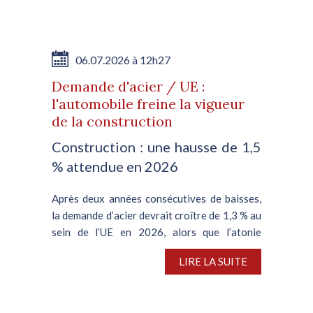
06.07.2026 à 12h27
Demande d'acier / UE :
l'automobile freine la vigueur
de la construction
Construction : une hausse de 1,5
% attendue en 2026
Après deux années consécutives de baisses,
la demande d’acier devrait croître de 1,3 % au
sein de l’UE en 2026, alors que l’atonie
persistante de la filière automobile plombe le
LIRE LA SUITE
segment de la construction, en meilleure...