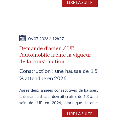
LIRE LA SUITE
annuel, d’après VDA, l’association nationale
de l’automobile. En juin,...
06.07.2026 à 12h27
Demande d'acier / UE :
l'automobile freine la vigueur
de la construction
Construction : une hausse de 1,5
% attendue en 2026
Après deux années consécutives de baisses,
la demande d’acier devrait croître de 1,3 % au
sein de l’UE en 2026, alors que l’atonie
persistante de la filière automobile plombe le
LIRE LA SUITE
segment de la construction, en meilleure...