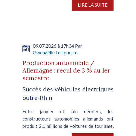
président de la République algérienne,
LIRE LA SUITE
concernant les nouveaux quotas sur les
exportations d’acier imposés par Bruxelles,
témoigne de la disparité persistante entre les
deux régions. A...
09.07.2026 à 17h34 Par
Gwenaëlle Le Louette
Production automobile /
Allemagne : recul de 3 % au 1er
semestre
Succès des véhicules électriques
outre-Rhin
Entre janvier et juin derniers, les
constructeurs automobiles allemands ont
produit 2,1 millions de voitures de tourisme,
soit une contraction de 3 % en glissement