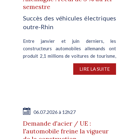
semestre
Succès des véhicules électriques
outre-Rhin
Entre janvier et juin derniers, les
constructeurs automobiles allemands ont
produit 2,1 millions de voitures de tourisme,
soit une contraction de 3 % en glissement
LIRE LA SUITE
annuel, d’après VDA, l’association nationale
de l’automobile. En juin,...
06.07.2026 à 12h27
Demande d'acier / UE :
l'automobile freine la vigueur
de la construction