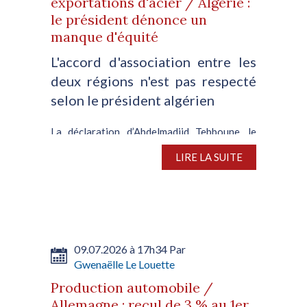
exportations d'acier / Algérie :
le président dénonce un
manque d'équité
L'accord d'association entre les
deux régions n'est pas respecté
selon le président algérien
La déclaration d’Abdelmadjid Tebboune, le
président de la République algérienne,
LIRE LA SUITE
concernant les nouveaux quotas sur les
exportations d’acier imposés par Bruxelles,
témoigne de la disparité persistante entre les
deux régions. A...
09.07.2026 à 17h34 Par
Gwenaëlle Le Louette
Production automobile /
Allemagne : recul de 3 % au 1er