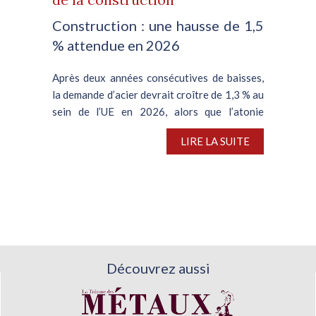
Construction : une hausse de 1,5
% attendue en 2026
Après deux années consécutives de baisses,
la demande d’acier devrait croître de 1,3 % au
sein de l’UE en 2026, alors que l’atonie
persistante de la filière automobile plombe le
LIRE LA SUITE
segment de la construction, en meilleure...
Découvrez aussi