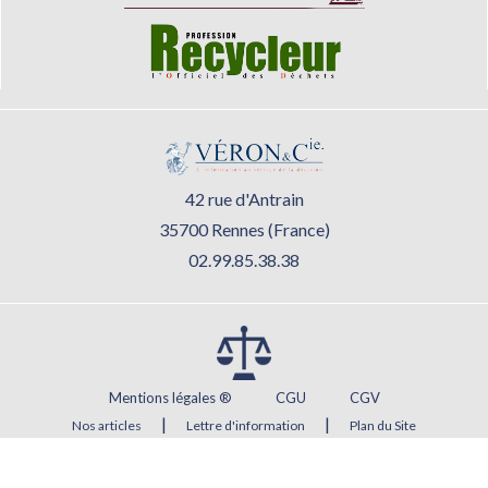
42 rue d'Antrain
35700 Rennes (France)
02.99.85.38.38
Mentions légales ®
CGU
CGV
|
|
Nos articles
Lettre d'information
Plan du Site
Agence web Rennes
Atout Graph