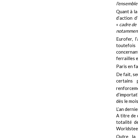
l'ensemble 
Quant à la 
d’action d
«
cadre de 
notamment,
Eurofer, l
toutefois
concernant
ferrailles 
Paris en f
De fait, s
certains 
renforcem
d’importat
dès le mois 
L’an dernie
A titre de 
totalité d
Worldsteel,
Outre la 