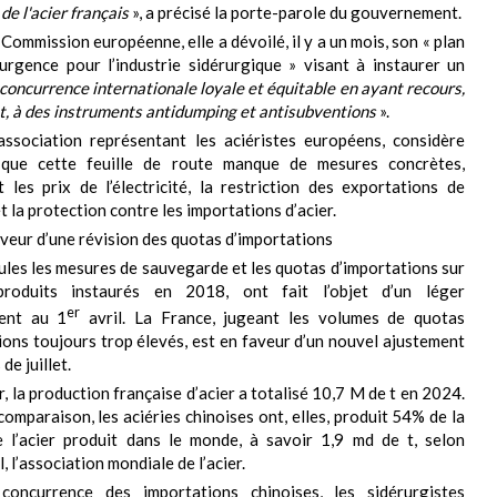
de l'acier français
», a précisé la porte-parole du gouvernement.
Commission européenne, elle a dévoilé, il y a un mois, son « plan
’urgence pour l’industrie sidérurgique » visant à instaurer un
concurrence internationale loyale et équitable en ayant recours,
 à des instruments antidumping et antisubventions
».
’association représentant les aciéristes européens, considère
 que cette feuille de route manque de mesures concrètes,
 les prix de l’électricité, la restriction des exportations de
et la protection contre les importations d’acier.
aveur d’une révision des quotas d’importations
eules les mesures de sauvegarde et les quotas d’importations sur
produits instaurés en 2018, ont fait l’objet d’un léger
er
ent au 1
avril. La France, jugeant les volumes de quotas
ions toujours trop élevés, est en faveur d’un nouvel ajustement
de juillet.
r, la production française d’acier a totalisé 10,7 M de t en 2024.
comparaison, les aciéries chinoises ont, elles, produit 54% de la
e l’acier produit dans le monde, à savoir 1,9 md de t, selon
 l’association mondiale de l’acier.
concurrence des importations chinoises, les sidérurgistes