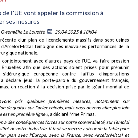
s de l'UE vont appeler la commission à
er ses mesures
:
Gwenaëlle Le Louette
29.04.2025 à 18h04
récente d’un plan de licenciements massifs dans sept usines
s d'ArcelorMittal témoigne des mauvaises performances de la
érurgique nationale.
 conjointement avec d'autres pays de l’UE, va faire pression
 Bruxelles afin que des actions soient prises pour prémunir
ie sidérurgique européenne contre l’afflux d’importations
, a déclaré jeudi la porte-parole du gouvernement français,
mas, en réaction à la décision prise par le géant mondial de
vons pris quelques premières mesures, notamment sur
ion de quotas sur l'acier chinois, mais nous devons aller plus loin
ce est en première ligne
», a déclaré Mme Primas.
an a des conséquences fortes sur notre souveraineté, sur l'emploi
rabilité de notre industrie. Il faut se mettre autour de la table pour
'un plan avec l'Europe, avec la France, avec ArcelorMittal et