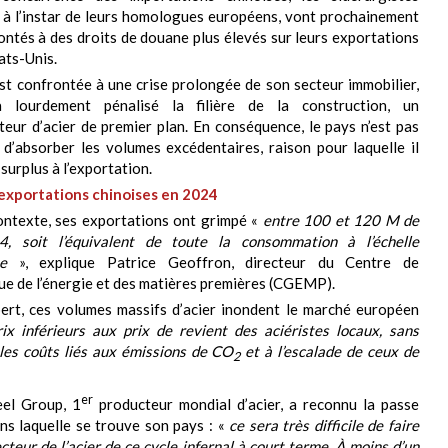
 à l’instar de leurs homologues européens, vont prochainement
ontés à des droits de douane plus élevés sur leurs exportations
ats-Unis.
st confrontée à une crise prolongée de son secteur immobilier,
a lourdement pénalisé la filière de la construction, un
ur d’acier de premier plan. En conséquence, le pays n’est pas
d’absorber les volumes excédentaires, raison pour laquelle il
surplus à l’exportation.
exportations chinoises en 2024
ontexte, ses exportations ont grimpé «
entre 100 et 120 M de
, soit l’équivalent de toute la consommation à l’échelle
e
», explique Patrice Geoffron, directeur du Centre de
ue de l’énergie et des matières premières (CGEMP).
pert, ces volumes massifs d’acier inondent le marché européen
ix inférieurs aux prix de revient des aciéristes locaux, sans
les coûts liés aux émissions de CO
et à l’escalade de ceux de
2
er
el Group, 1
producteur mondial d’acier, a reconnu la passe
dans laquelle se trouve son pays : «
ce sera très difficile de faire
ecteur de l’acier de ce cycle infernal à court terme. À moins d’un