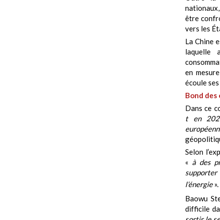
nationaux,
être confr
vers les Ét
La Chine e
laquelle 
consommate
en mesure 
écoule ses 
Bond des 
Dans ce c
t en 2024
européenn
géopolitiq
Selon l’ex
«
à des pr
supporter 
l’énergie
».
Baowu Ste
difficile 
sortir le s