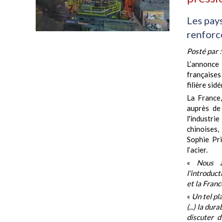
Les pay
renforc
Posté par 
L
’annonce 
française
filière sid
La France,
auprès de
l'industr
chinoises
Sophie Pri
l’acier.
«
Nous a
l'introduct
et la Fran
«
Un tel pl
(...) la du
discuter d