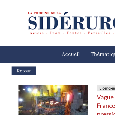
Accueil
Thématiq
Retour
Licencie
Vague 
France 
pressi