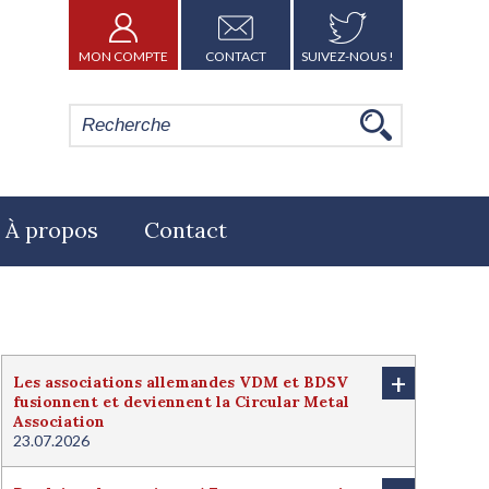
MON COMPTE
CONTACT
SUIVEZ-NOUS !
À propos
Contact
+
Les associations allemandes VDM et BDSV
fusionnent et deviennent la Circular Metal
Association
23.07.2026