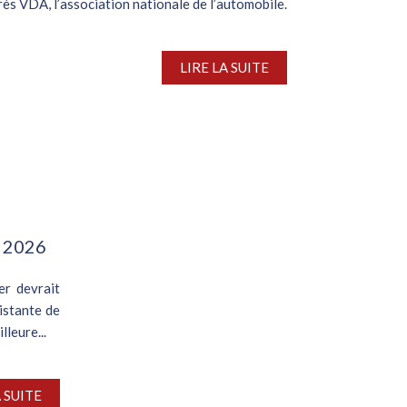
rès VDA, l’association nationale de l’automobile.
LIRE LA SUITE
n 2026
er devrait
sistante de
lleure...
A SUITE