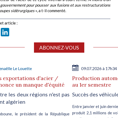
 gouvernement pour pousser aux fusions et aux restructurations
roupes sidérurgiques
», a t-il commenté.
t article :
book
X
LinkedIn
ABONNEZ-VOUS
naëlle Le Louette
09.07.2026 à 17h34
 exportations d'acier /
Production automo
dénonce un manque d'équité
au 1er semestre
tre les deux régions n'est pas
Succès des véhicul
nt algérien
Entre janvier et juin dern
produit 2,1 millions de v
bboune, le président de la République