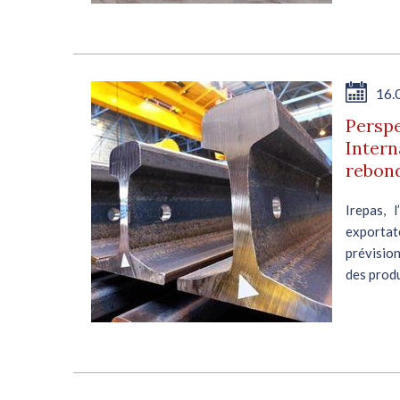
16.
Perspe
Intern
rebon
Irepas, 
exportate
prévision
des produ