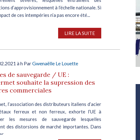
ions d’approvisionnement à l’échelle nationale. Si
impact de ces intempéries n’a pas encore été...
LIRE LA SUITE
02.2021 à h Par
Gwenaëlle Le Louette
s de sauvegarde / UE :
rmet souhaite la supression des
Salon Industrie Grand Ouest
ères commerciales
Du 06/10/2026 au 08/10/2026
t, l’association des distributeurs italiens d’acier
taux ferreux et non ferreux, exhorte l’UE à
ner les mesures de sauvegarde lesquelles
nt des distorsions de marché importantes. Dans
r...