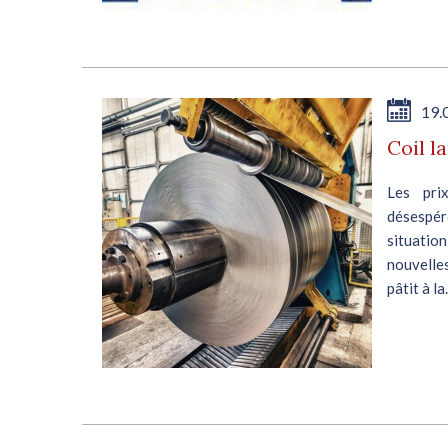
19.
Coil l
Les pri
désespér
situation
nouvelle
pâtit à la.