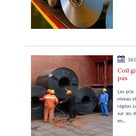
16.
Coil g
pas
Les prix
niveau st
région. L
sur les d
en...