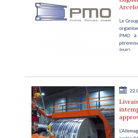
Arcelo
Le Group
organiser
PMO à u
pérennise
PMO,...
22.
Livrai
intemp
appro
L’Allema
particul