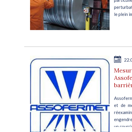
perturbat
le plein 
22.
Mesure
Assofe
barri
Assoferme
et de mé
réexami
engendre
un courrie