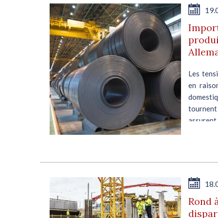
19.
Import
produi
Allem
Les tensi
en raiso
domestiq
tournent
assurent 
18.
Rond à
dispar