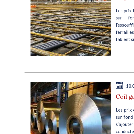
Les prix 
sur fo
l’essouf
ferraill
tablent su
18.
Coil g
Les prix 
sur fond 
s’ajoute
conducteu