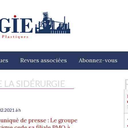
ues
Revues associées
Abonnez-vous
E LA SIDÉRURGIE
02.2021 à h
niqué de presse : Le groupe
igue cede sa filiale PMO à