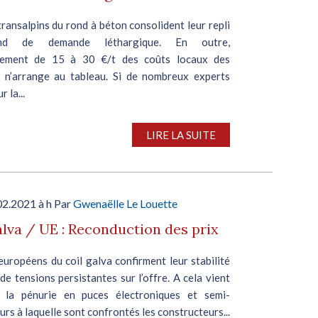
transalpins du rond à béton consolident leur repli
nd de demande léthargique. En outre,
flement de 15 à 30 €/t des coûts locaux des
es n’arrange au tableau. Si de nombreux experts
r la...
LIRE LA SUITE
02.2021 à h Par
Gwenaëlle Le Louette
alva / UE : Reconduction des prix
européens du coil galva confirment leur stabilité
de tensions persistantes sur l’offre. A cela vient
r la pénurie en puces électroniques et semi-
rs à laquelle sont confrontés les constructeurs...