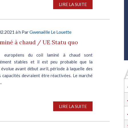
SALON INDUSTRIE GRAND OUEST :
LIRE LA SUITE
RENCONTREZ VOS PARTENAIRES POUR
CONSTRUIRE L'INDUSTRIE DE DEMAIN !
Le rendez-vous business incontournable de
l’industrie dans l’Ouest revient du 6 au 8 octob
02.2021 à h Par
Gwenaëlle Le Louette
2026 à Nantes !
aminé à chaud / UE Statu quo
EN SAVOIR PLUS
Salon Industrie Grand Ouest
x européens du coil laminé à chaud sont
Du 06/10/2026 au 08/10/2026
ément stables et il est peu probable que la
 évolue avant début avril, période à laquelle des
s capacités devraient être réactivées. Le marché
..
SALON INDUSTRIE GRAND OUEST :
LIRE LA SUITE
RENCONTREZ VOS PARTENAIRES POUR
CONSTRUIRE L'INDUSTRIE DE DEMAIN !
Le rendez-vous business incontournable de