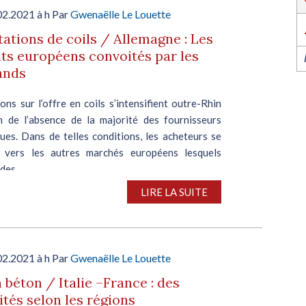
l’industrie dans l’Ouest revient du 6 au 8 octob
2026 à Nantes !
02.2021 à h Par
Gwenaëlle Le Louette
EN SAVOIR PLUS
ations de coils / Allemagne : Les
ts européens convoités par les
ands
ons sur l’offre en coils s’intensifient outre-Rhin
n de l’absence de la majorité des fournisseurs
ues. Dans de telles conditions, les acheteurs se
 vers les autres marchés européens lesquels
des...
LIRE LA SUITE
02.2021 à h Par
Gwenaëlle Le Louette
 béton / Italie –France : des
ités selon les régions