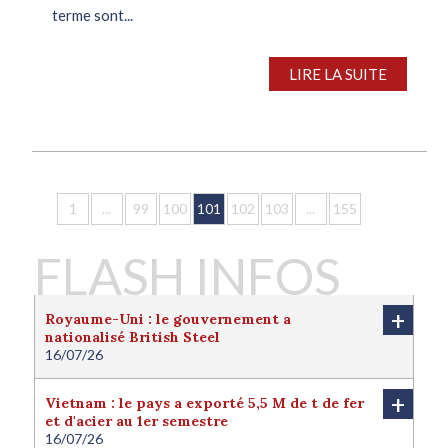
terme sont...
LIRE LA SUITE
1
...
99
100
101
102
103
...
155
FLASH INFOS
+
Royaume-Uni : le gouvernement a
nationalisé British Steel
16/07/26
Le Royaume-Uni a nationalisé British Steel afin de
protéger l'avenir de la filière sidérurgique locale.
+
Vietnam : le pays a exporté 5,5 M de t de fer
Londres juge cette nationalisation nécessaire pour
et d'acier au 1er semestre
protéger l'intérêt national du pays. Le
16/07/26
gouvernement a ainsi finalisé la reprise d’une