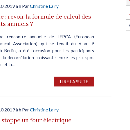
l’industrie dans l’Ouest revient du 6 au 8 octob
2026 à Nantes !
10.2019 à h Par
Christine Lairy
EN SAVOIR PLUS
e : revoir la formule de calcul des
ts annuels ?
e rencontre annuelle de l’EPCA (European
mical Association), qui se tenait du 6 au 9
à Berlin, a été l’occasion pour les participants
 la décorrélation croissante entre les prix spot
 et la...
LIRE LA SUITE
10.2019 à h Par
Christine Lairy
 stoppe un four électrique