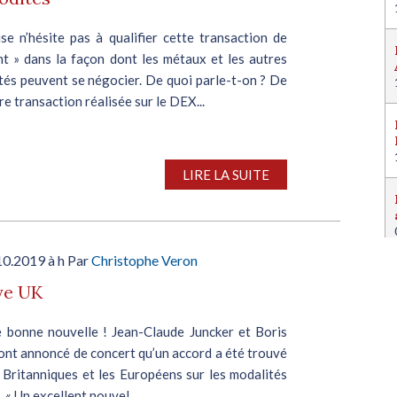
ise n’hésite pas à qualifier cette transaction de
nt » dans la façon dont les métaux et les autres
és peuvent se négocier. De quoi parle-t-on ? De
re transaction réalisée sur le DEX...
LIRE LA SUITE
10.2019 à h Par
Christophe Veron
ye UK
e bonne nouvelle ! Jean-Claude Juncker et Boris
ont annoncé de concert qu’un accord a été trouvé
 Britanniques et les Européens sur les modalités
. « Un excellent nouvel...