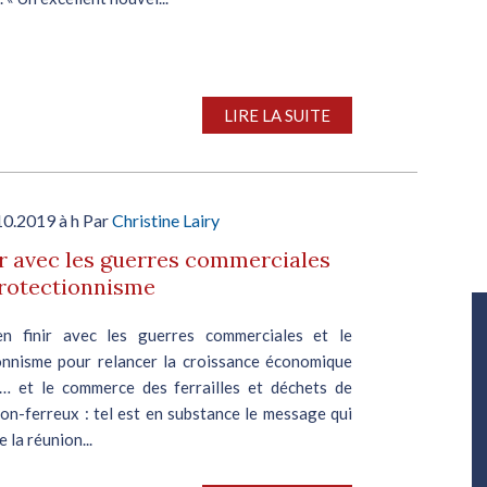
LIRE LA SUITE
10.2019 à h Par
Christine Lairy
ir avec les guerres commerciales
protectionnisme
Salon Industrie Grand Ouest
en finir avec les guerres commerciales et le
Du 06/10/2026 au 08/10/2026
onnisme pour relancer la croissance économique
… et le commerce des ferrailles et déchets de
on-ferreux : tel est en substance le message qui
 la réunion...