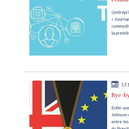
L’entrepr
« tourna
commodit
la premiè
17.
Bye-b
Enfin un
Johnson 
entre les
du Brexit