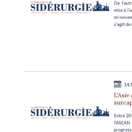
De l’aut
mise à l’
mi-novemb
s’agit de
14.
L'Asie
surcap
Entre 20
l’ASEAN 
progress