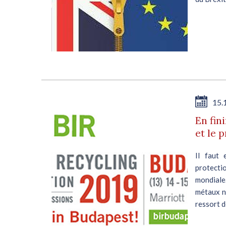
15.
En fin
et le 
Il faut 
protecti
mondiale
métaux n
ressort de