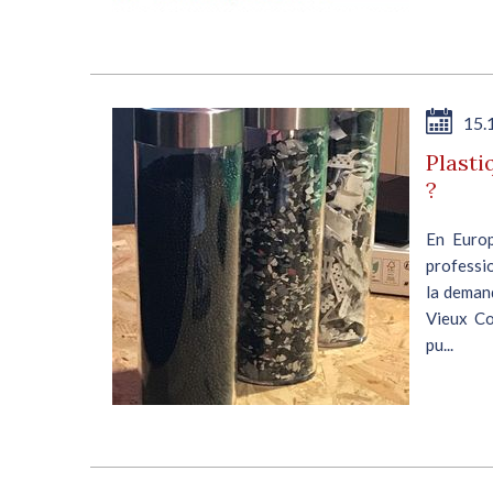
15.
Plasti
?
En Europ
professio
la demand
Vieux Co
pu...