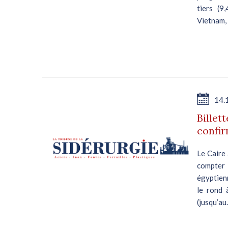
tiers (9
Vietnam, 
14.
Billet
confir
Le Caire 
compter
égyptienn
le rond 
(jusqu’au.