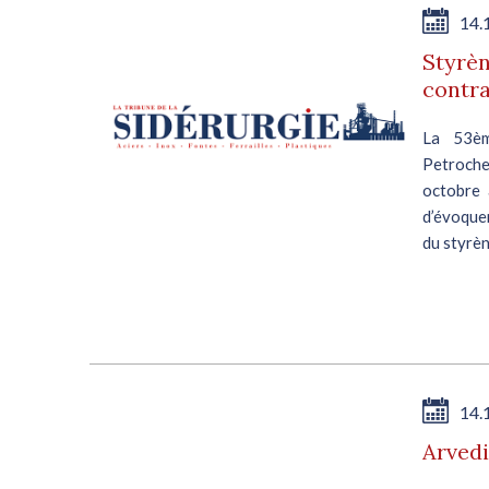
14.
Styrèn
contra
La 53èm
Petroche
octobre 
d’évoquer
du styrène
14.
Arvedi