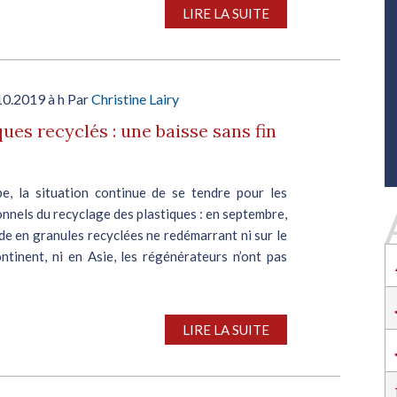
SALON INDUSTRIE GRAND OUEST :
LIRE LA SUITE
RENCONTREZ VOS PARTENAIRES POUR
CONSTRUIRE L'INDUSTRIE DE DEMAIN !
Le rendez-vous business incontournable de
l’industrie dans l’Ouest revient du 6 au 8 octob
10.2019 à h Par
Christine Lairy
2026 à Nantes !
ques recyclés : une baisse sans fin
EN SAVOIR PLUS
Salon Industrie Grand Ouest
Du 06/10/2026 au 08/10/2026
e, la situation continue de se tendre pour les
nnels du recyclage des plastiques : en septembre,
e en granules recyclées ne redémarrant ni sur le
ntinent, ni en Asie, les régénérateurs n’ont pas
SALON INDUSTRIE GRAND OUEST :
LIRE LA SUITE
RENCONTREZ VOS PARTENAIRES POUR
CONSTRUIRE L'INDUSTRIE DE DEMAIN !
Le rendez-vous business incontournable de