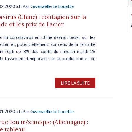
l’industrie dans l’Ouest revient du 6 au 8 octob
2026 à Nantes !
02.2020 à h Par
Gwenaëlle Le Louette
EN SAVOIR PLUS
virus (Chine) : contagion sur la
e et les prix de l'acier
ie du coronavirus en Chine devrait peser sur les
’acier, et, potentiellement, sur ceux de la ferraille
un repli de 8% des coûts du minerai mardi 28
 Un tassement temporaire de la production et de
LIRE LA SUITE
01.2020 à h Par
Gwenaëlle Le Louette
uction mécanique (Allemagne) :
e tableau