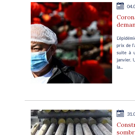
04.
Corona
demand
L’épidém
prix de l
suite à 
janvier.
la...
31.
Constr
sombr