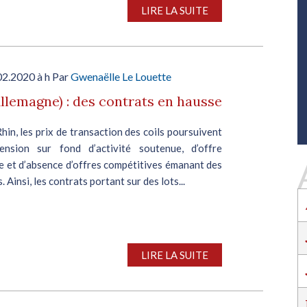
SALON INDUSTRIE GRAND OUEST :
LIRE LA SUITE
RENCONTREZ VOS PARTENAIRES POUR
CONSTRUIRE L'INDUSTRIE DE DEMAIN !
Le rendez-vous business incontournable de
l’industrie dans l’Ouest revient du 6 au 8 octob
02.2020 à h Par
Gwenaëlle Le Louette
2026 à Nantes !
Allemagne) : des contrats en hausse
EN SAVOIR PLUS
Salon Industrie Grand Ouest
n, les prix de transaction des coils poursuivent
Du 06/10/2026 au 08/10/2026
ension sur fond d’activité soutenue, d’offre
e et d’absence d’offres compétitives émanant des
. Ainsi, les contrats portant sur des lots...
SALON INDUSTRIE GRAND OUEST :
LIRE LA SUITE
RENCONTREZ VOS PARTENAIRES POUR
CONSTRUIRE L'INDUSTRIE DE DEMAIN !
Le rendez-vous business incontournable de