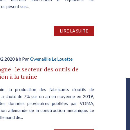
us pèsent sur...
LIRE LA SUITE
02.2020 à h Par
Gwenaëlle Le Louette
gne : le secteur des outils de
ion à la traîne
Salon Industrie Grand Ouest
in, la production des fabricants d’outils de
Du 06/10/2026 au 08/10/2026
n a chuté de 7% sur un an en moyenne en 2019,
 des données provisoires publiées par VDMA,
ation allemande de la construction mécanique. Le
llemand de...