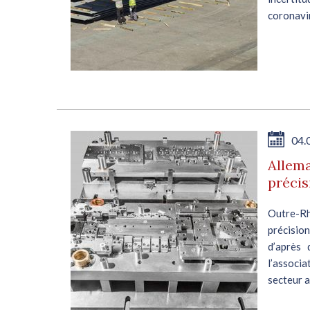
coronavir
04.
Allema
précis
Outre-Rh
précisio
d’après
l’associ
secteur a