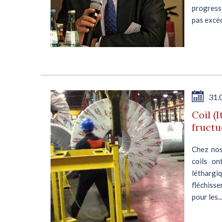
progress
pas excéd
31.
Coil (I
fruct
Chez nos
coils on
léthargiq
fléchiss
pour les..