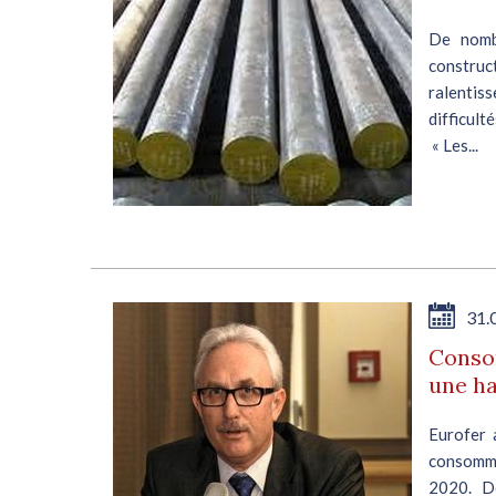
De nomb
constr
ralentis
difficult
« Les...
31.
Consom
une h
Eurofer 
consomma
2020. De