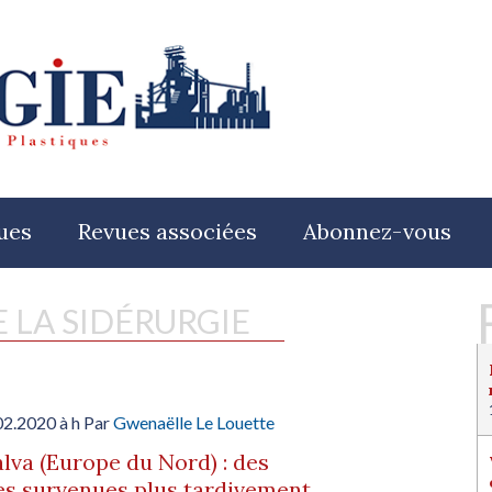
ues
Revues associées
Abonnez-vous
E LA SIDÉRURGIE
02.2020 à h Par
Gwenaëlle Le Louette
alva (Europe du Nord) : des
s survenues plus tardivement