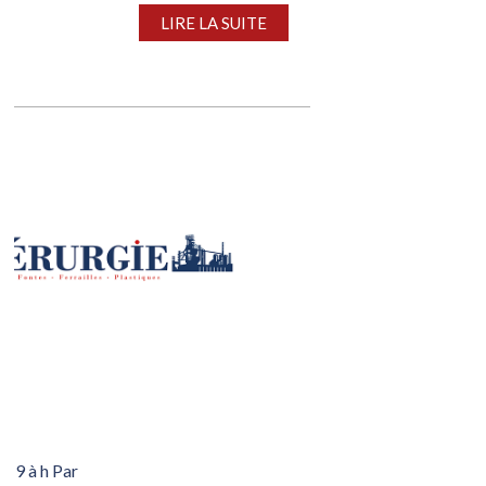
LIRE LA SUITE
019 à h Par