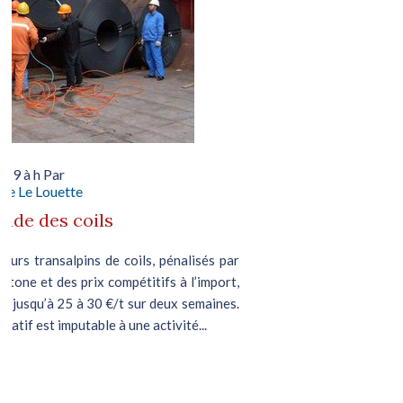
019 à h Par
le Le Louette
ade des coils
urs transalpins de coils, pénalisés par
tone et des prix compétitifs à l’import,
é jusqu’à 25 à 30 €/t sur deux semaines.
ficatif est imputable à une activité...