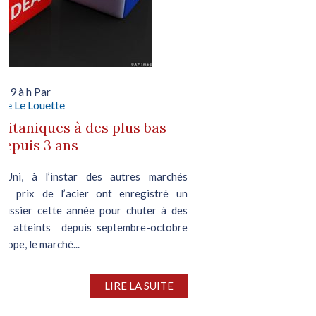
019 à h Par
le Le Louette
britaniques à des plus bas
depuis 3 ans
Uni, à l’instar des autres marchés
es prix de l’acier ont enregistré un
issier cette année pour chuter à des
is atteints depuis septembre-octobre
rope, le marché...
LIRE LA SUITE