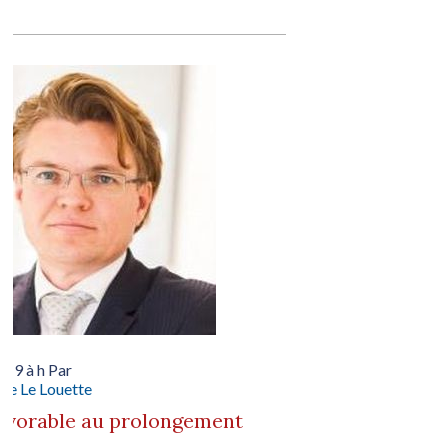
019 à h Par
le Le Louette
favorable au prolongement