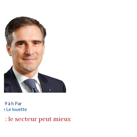
019 à h Par
le Le louette
n : le secteur peut mieux