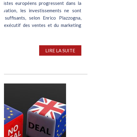
urgistes européens progressent dans la
novation, les investissements ne sont
s suffisants, selon Enrico Plazzogna,
nt exécutif des ventes et du marketing
.
LIRE LA SUITE