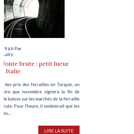
019 à h Par
e Lairy
, fonte brute : petit lueur
n Italie
d des prix des ferrailles en Turquie, on
roire que novembre signera la fin de
 de baisse sur les marchés de la ferraille
 brute. Pour l’heure, il semblerait que les
lles...
LIRE LA SUITE