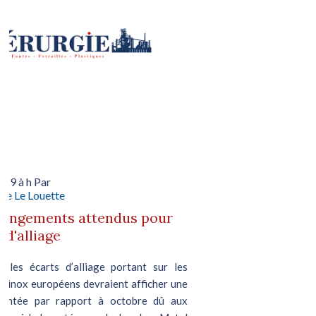
019 à h Par
le Le Louette
hangements attendus pour
 d'alliage
 les écarts d’alliage portant sur les
en inox européens devraient afficher une
ontée par rapport à octobre dû aux