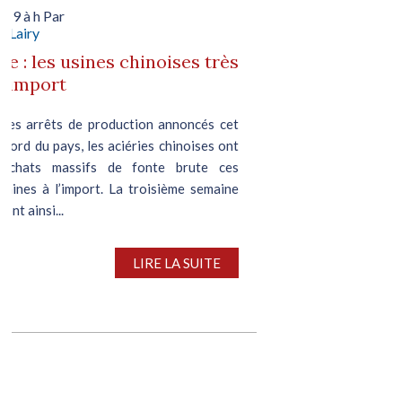
019 à h Par
e Lairy
te : les usines chinoises très
 l'import
 des arrêts de production annoncés cet
 Nord du pays, les aciéries chinoises ont
 achats massifs de fonte brute ces
maines à l’import. La troisième semaine
ont ainsi...
LIRE LA SUITE