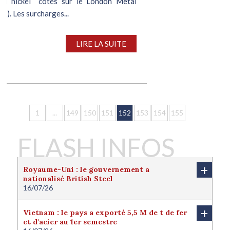
 du nickel cotés sur le London Metal
). Les surcharges...
LIRE LA SUITE
1
...
149
150
151
152
153
154
155
FLASH INFOS
+
Royaume-Uni : le gouvernement a
nationalisé British Steel
16/07/26
Le Royaume-Uni a nationalisé British Steel afin de
protéger l'avenir de la filière sidérurgique locale.
+
Vietnam : le pays a exporté 5,5 M de t de fer
Londres juge cette nationalisation nécessaire pour
et d'acier au 1er semestre
protéger l'intérêt national du pays. Le