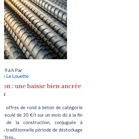
019 à h Par
le Le Louette
ton : une baisse bien ancrée
in
les offres de rond à béton de catégorie
reculé de 20 €/t sur un mois dû à la fin
n de la construction, conjuguée à
 la traditionnelle période de déstockage
offres...