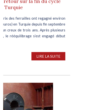
 : retour sur la fin du cycle
en Turquie
es prix des ferrailles ont regagné environ
8 euros) en Turquie depuis fin septembre
 à un creux de trois ans. Après plusieurs
se, le rééquilibrage s’est engagé début
LIRE LA SUITE