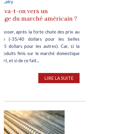
e Lairy
 : va-t-on vers un
rage du marché américain ?
pposer, après la forte chute des prix au
bre (-35/40 dollars pour les belles
/35 dollars pour les autres). Car, si la
roduits finis sur le marché domestique
rt, et si de ce fait...
LIRE LA SUITE