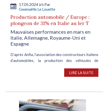
17.05.2024 à h Par
Gwenaëlle Le Louette
Production automobile / Europe :
plongeon de 31% en Italie au 1er T
Mauvaises performances en mars en
Italie, Allemagne, Royaume-Uni et
Espagne
D’après Anfia, l’association des constructeurs italiens
d’automobiles, la production des véhicules de
tourisme a chuté à la fois en mars et au premier
trimestre. Ainsi, la production a plongé de 31,3% sur
LIRE LA SUITE
un an en mars, à 38 958...