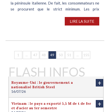
la péninsule italienne. De fait, les consommateurs ne
se procurent que le strict minimum. Les prix
négociables de la...
LIRE LA SUITE
1
...
47
48
49
50
51
...
155
FLASH INFOS
+
Royaume-Uni : le gouvernement a
nationalisé British Steel
16/07/26
Le Royaume-Uni a nationalisé British Steel afin de
protéger l'avenir de la filière sidérurgique locale.
+
Vietnam : le pays a exporté 5,5 M de t de fer
Londres juge cette nationalisation nécessaire pour
et d'acier au 1er semestre
protéger l'intérêt national du pays. Le