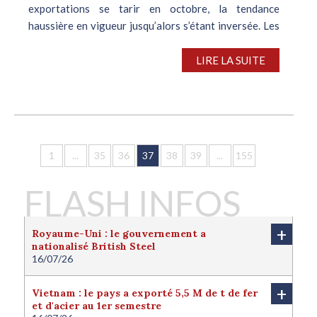
exportations se tarir en octobre, la tendance
haussière en vigueur jusqu’alors s’étant inversée. Les
expéditions se sont essentiellement focalisées sur la
région MENA (Moyen-Orient,...
LIRE LA SUITE
1
...
35
36
37
38
39
...
155
FLASH INFOS
+
Royaume-Uni : le gouvernement a
nationalisé British Steel
16/07/26
Le Royaume-Uni a nationalisé British Steel afin de
protéger l'avenir de la filière sidérurgique locale.
+
Vietnam : le pays a exporté 5,5 M de t de fer
Londres juge cette nationalisation nécessaire pour
et d'acier au 1er semestre
protéger l'intérêt national du pays. Le