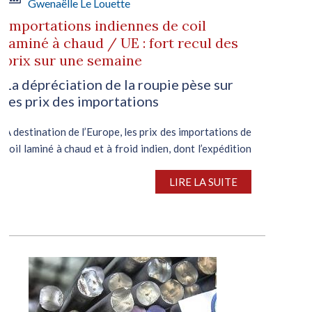
Gwenaëlle Le Louette
Importations indiennes de coil
laminé à chaud / UE : fort recul des
prix sur une semaine
La dépréciation de la roupie pèse sur
les prix des importations
A destination de l’Europe, les prix des importations de
coil laminé à chaud et à froid indien, dont l’expédition
est prévue entre fin février et début mars, se sont
fortement contractés cette semaine. Une situation
LIRE LA SUITE
imputable à la...