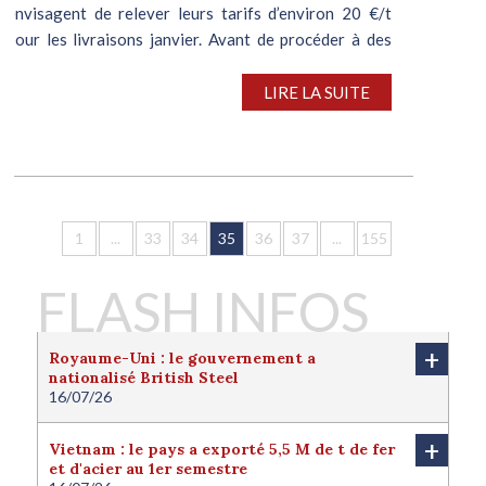
envisagent de relever leurs tarifs d’environ 20 €/t
pour les livraisons janvier. Avant de procéder à des
arrêts de production plus longs qu’à l’accoutumée fin
décembre, les usines...
LIRE LA SUITE
1
...
33
34
35
36
37
...
155
FLASH INFOS
+
Royaume-Uni : le gouvernement a
nationalisé British Steel
16/07/26
Le Royaume-Uni a nationalisé British Steel afin de
protéger l'avenir de la filière sidérurgique locale.
+
Vietnam : le pays a exporté 5,5 M de t de fer
Londres juge cette nationalisation nécessaire pour
et d'acier au 1er semestre
protéger l'intérêt national du pays. Le