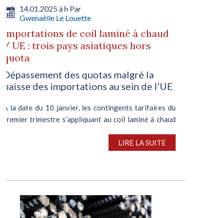
14.01.2025 à h Par
Gwenaëlle Le Louette
Importations de coil laminé à chaud
/ UE : trois pays asiatiques hors
quota
Dépassement des quotas malgré la
baisse des importations au sein de l'UE
A la date du 10 janvier, les contingents tarifaires du
premier trimestre s’appliquant au coil laminé à chaud
en provenance du Vietnam, du Japon et de Taïwan
avaient déjà été dépassés de respectivement, 9%,
LIRE LA SUITE
56% et 13%. Et ce, en dépit...