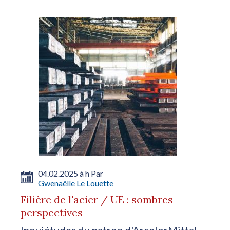
04.02.2025 à h Par
Gwenaëlle Le Louette
Filière de l'acier / UE : sombres
perspectives
Inquiétudes du patron d'ArcelorMittal