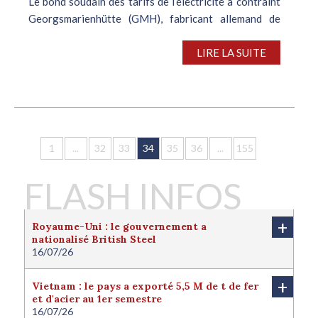
Le bond soudain des tarifs de l’électricité a contraint
Georgsmarienhütte (GMH), fabricant allemand de
barres de qualité spéciale à suspendre sa production
lundi 20 janvier. Anne-Marie Grossmann, la directrice
LIRE LA SUITE
générale du...
1
...
32
33
34
35
36
...
155
FLASH INFOS
+
Royaume-Uni : le gouvernement a
nationalisé British Steel
16/07/26
Le Royaume-Uni a nationalisé British Steel afin de
protéger l'avenir de la filière sidérurgique locale.
+
Vietnam : le pays a exporté 5,5 M de t de fer
Londres juge cette nationalisation nécessaire pour
et d'acier au 1er semestre
protéger l'intérêt national du pays. Le
16/07/26
gouvernement a ainsi finalisé la reprise d’une