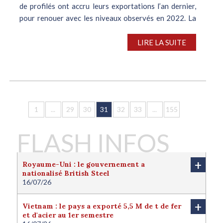
de profilés ont accru leurs exportations l’an dernier,
pour renouer avec les niveaux observés en 2022. La
région MENA (Moyen-Orient, Afrique du Nord) et
l’Europe, lesquelles sont...
LIRE LA SUITE
1
...
29
30
31
32
33
...
155
FLASH INFOS
+
Royaume-Uni : le gouvernement a
nationalisé British Steel
16/07/26
Le Royaume-Uni a nationalisé British Steel afin de
protéger l'avenir de la filière sidérurgique locale.
+
Vietnam : le pays a exporté 5,5 M de t de fer
Londres juge cette nationalisation nécessaire pour
et d'acier au 1er semestre
protéger l'intérêt national du pays. Le