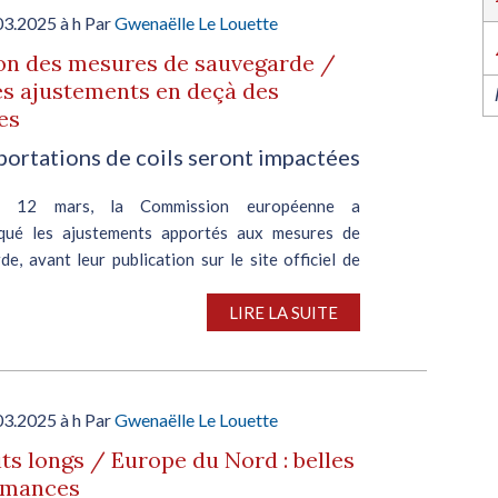
l’industrie dans l’Ouest revient du 6 au 8 octob
2026 à Nantes !
03.2025 à h Par
Gwenaëlle Le Louette
EN SAVOIR PLUS
on des mesures de sauvegarde /
es ajustements en deçà des
es
portations de coils seront impactées
di 12 mars, la Commission européenne a
qué les ajustements apportés aux mesures de
e, avant leur publication sur le site officiel de
isation Mondiale du Commerce (OMC). Le
ent des mesures existantes,...
LIRE LA SUITE
03.2025 à h Par
Gwenaëlle Le Louette
ts longs / Europe du Nord : belles
rmances