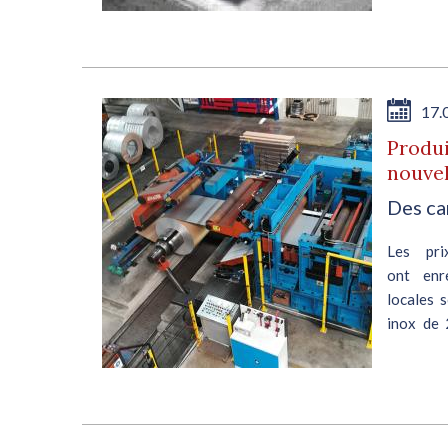
document 
17.
Produi
nouve
Des ca
Les pri
ont enr
locales 
inox de 
Quoiqu’il.