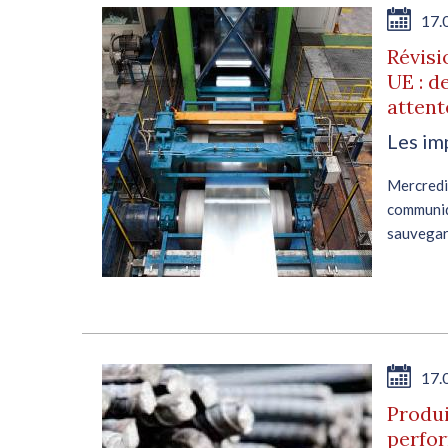
17.
Révisi
UE : d
attent
Les im
Mercre
communi
sauvegard
l’Organ
renforcem
17.
Produi
perfo