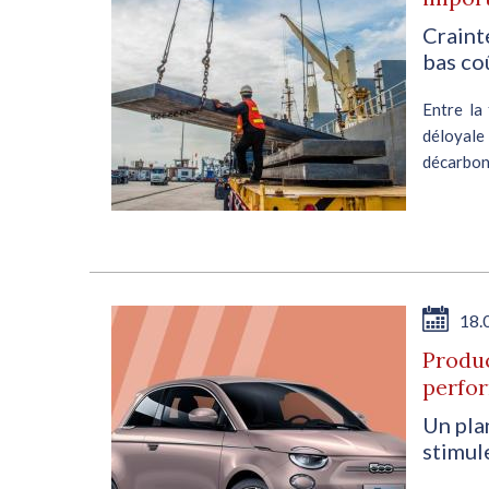
Craint
bas co
Entre la
déloyal
décarbon
bout de 
Commissi
18.
Produc
perfo
Un pla
stimule