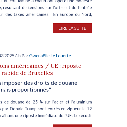
s du coil laminé à chaud ont opéré une modeste
 résultant de tensions sur l’offre et de l’entrée
ur des taxes américaines. En Europe du Nord,
LIRE LA SUITE
03.2025 à h Par
Gwenaëlle Le Louette
ons américaines / UE : riposte
t rapide de Bruxelles
a imposer des droits de douane
 mais proportionnés"
ts de douane de 25 % sur l'acier et l'aluminium
s par Donald Trump sont entrés en vigueur le 12
raînant une riposte immédiate de l'UE. L’exécutif
a déclaré regretter la décision de...