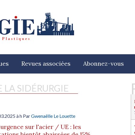
ues
Revues associées
Abonnez-vous
E LA SIDÉRURGIE
03.2025 à h Par
Gwenaëlle Le Louette
'urgence sur l'acier / UE : les
ations bientôt abaissées de 15%