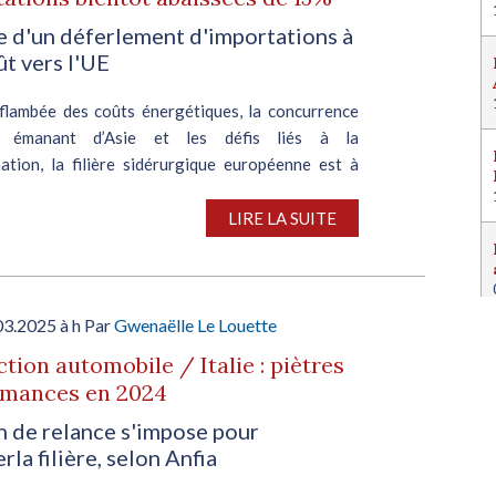
e d'un déferlement d'importations à
ût vers l'UE
 flambée des coûts énergétiques, la concurrence
e émanant d’Asie et les défis liés à la
ation, la filière sidérurgique européenne est à
souffle. Face à cette situation critique, la
on...
LIRE LA SUITE
03.2025 à h Par
Gwenaëlle Le Louette
tion automobile / Italie : piètres
rmances en 2024
n de relance s'impose pour
rla filière, selon Anfia