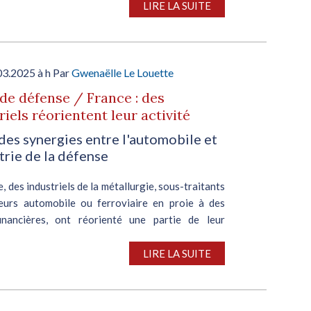
LIRE LA SUITE
03.2025 à h Par
Gwenaëlle Le Louette
 de défense / France : des
riels réorientent leur activité
des synergies entre l'automobile et
trie de la défense
, des industriels de la métallurgie, sous-traitants
eurs automobile ou ferroviaire en proie à des
inancières, ont réorienté une partie de leur
ion vers les pièces d’acier destinées à la
n...
LIRE LA SUITE