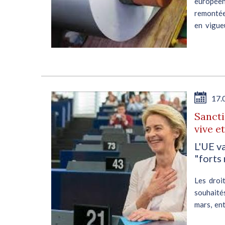
européen
remontée,
en vigue
des...
17.
Sancti
vive e
L'UE v
"forts
Les droi
souhaité
mars, ent
européen 