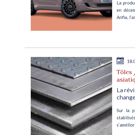
La produ
en décem
Anfia, l’
la produc
18.
Tôles 
asiati
La rév
change
Sur la p
stabili
s’amélio
ventes, 