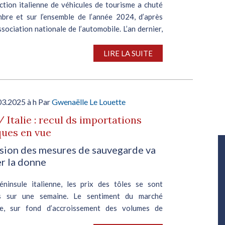
ction italienne de véhicules de tourisme a chuté
bre et sur l’ensemble de l’année 2024, d’après
association nationale de l’automobile. L’an dernier,
tion a dégringolé de 42,8% en rythme annuel,...
LIRE LA SUITE
03.2025 à h Par
Gwenaëlle Le Louette
/ Italie : recul ds importations
ques en vue
Salon Industrie Grand Ouest
ision des mesures de sauvegarde va
Du 06/10/2026 au 08/10/2026
r la donne
éninsule italienne, les prix des tôles se sont
sés sur une semaine. Le sentiment du marché
re, sur fond d’accroissement des volumes de
conjugué à la hausse de la consommation. Le