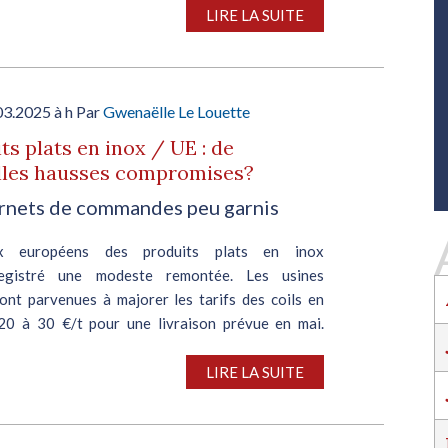
publié...
SALON INDUSTRIE GRAND OUEST :
LIRE LA SUITE
RENCONTREZ VOS PARTENAIRES POUR
CONSTRUIRE L'INDUSTRIE DE DEMAIN !
Le rendez-vous business incontournable de
l’industrie dans l’Ouest revient du 6 au 8 octob
03.2025 à h Par
Gwenaëlle Le Louette
2026 à Nantes !
ts plats en inox / UE : de
EN SAVOIR PLUS
lles hausses compromises?
Salon Industrie Grand Ouest
rnets de commandes peu garnis
Du 06/10/2026 au 08/10/2026
x européens des produits plats en inox
egistré une modeste remontée. Les usines
sont parvenues à majorer les tarifs des coils en
20 à 30 €/t pour une livraison prévue en mai.
..
SALON INDUSTRIE GRAND OUEST :
LIRE LA SUITE
RENCONTREZ VOS PARTENAIRES POUR
CONSTRUIRE L'INDUSTRIE DE DEMAIN !
Le rendez-vous business incontournable de