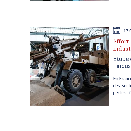
17.
Effort
indust
Etude 
l'indus
En France
des sect
pertes f
product
fabricatio