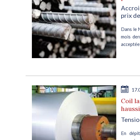
Accroi
prix de
Dans le 
mois der
acceptées
de ce mo
aux...
17.
Coil l
haussi
Tensio
En dépi