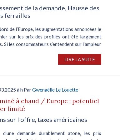
ssement de la demande, Hausse des
s ferrailles
Nord de l’Europe, les augmentations annoncées le
nier sur les prix des profilés ont été largement
. Si les consommateurs s’entendent sur l’ampleur
uvement haussier, leurs opinions divergent quant
LIRE LA SUITE
03.2025 à h Par
Gwenaëlle Le Louette
aminé à chaud / Europe : potentiel
er limité
ns sur l'offre, taxes américaines
t d’une demande durablement atone, les prix