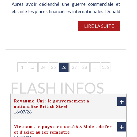
Après avoir déclenché une guerre commerciale et
ébranlé les places financières internationales, Donald
Trump a annoncé, mercredi 9 avril, une suspension,
pendant 90 jours, des taxes à l’importation contre la
LIRE LA SUITE
majorité de ses partenaires...
1
...
24
25
26
27
28
...
155
FLASH INFOS
+
Royaume-Uni : le gouvernement a
nationalisé British Steel
16/07/26
Le Royaume-Uni a nationalisé British Steel afin de
protéger l'avenir de la filière sidérurgique locale.
+
Vietnam : le pays a exporté 5,5 M de t de fer
Londres juge cette nationalisation nécessaire pour
et d'acier au 1er semestre
protéger l'intérêt national du pays. Le