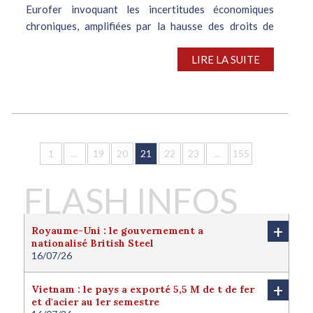
Eurofer invoquant les incertitudes économiques
chroniques, amplifiées par la hausse des droits de
douane américains sur les importations d’acier,
désormais fixés à 50%, exclut une quelconque reprise
LIRE LA SUITE
de la demande européenne d’acier...
1
...
19
20
21
22
23
...
155
FLASH INFOS
+
Royaume-Uni : le gouvernement a
nationalisé British Steel
16/07/26
Le Royaume-Uni a nationalisé British Steel afin de
protéger l'avenir de la filière sidérurgique locale.
+
Vietnam : le pays a exporté 5,5 M de t de fer
Londres juge cette nationalisation nécessaire pour
et d'acier au 1er semestre
protéger l'intérêt national du pays. Le