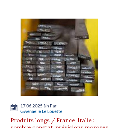
17.06.2025 à h Par
Gwenaëlle Le Louette
Produits longs / France, Italie :
sombre constat, prévisions moroses