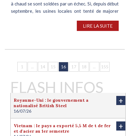
à chaud se sont soldées par un échec. Si, depuis début
septembre, les usines locales ont tenté de majorer
leurs prix à...
LIRE LA SUITE
1
...
14
15
16
17
18
...
155
FLASH INFOS
+
Royaume-Uni : le gouvernement a
nationalisé British Steel
16/07/26
Le Royaume-Uni a nationalisé British Steel afin de
protéger l'avenir de la filière sidérurgique locale.
+
Vietnam : le pays a exporté 5,5 M de t de fer
Londres juge cette nationalisation nécessaire pour
et d'acier au 1er semestre
protéger l'intérêt national du pays. Le