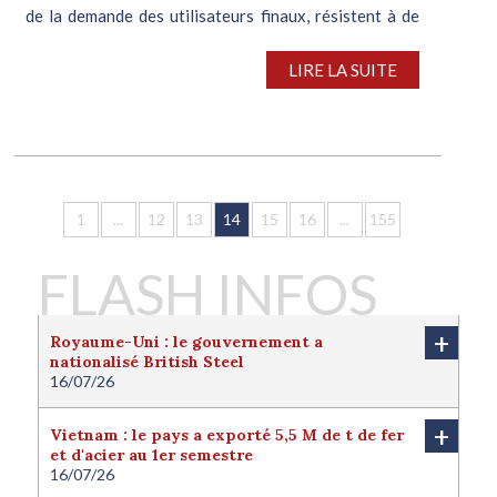
de la demande des utilisateurs finaux, résistent à de
telles...
LIRE LA SUITE
1
...
12
13
14
15
16
...
155
FLASH INFOS
+
Royaume-Uni : le gouvernement a
nationalisé British Steel
16/07/26
Le Royaume-Uni a nationalisé British Steel afin de
protéger l'avenir de la filière sidérurgique locale.
+
Vietnam : le pays a exporté 5,5 M de t de fer
Londres juge cette nationalisation nécessaire pour
et d'acier au 1er semestre
protéger l'intérêt national du pays. Le
16/07/26
gouvernement a ainsi finalisé la reprise d’une
er