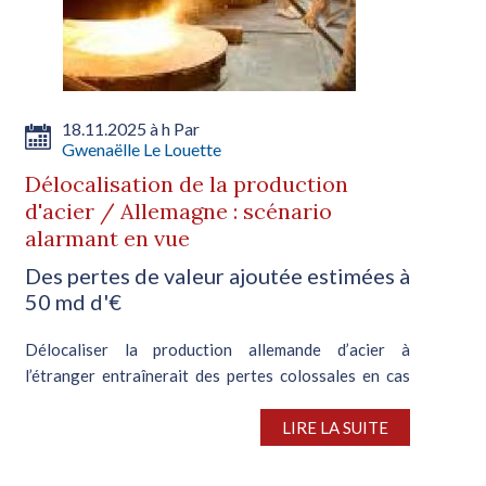
18.11.2025 à h Par
Gwenaëlle Le Louette
Délocalisation de la production
d'acier / Allemagne : scénario
alarmant en vue
Des pertes de valeur ajoutée estimées à
50 md d'€
Délocaliser la production allemande d’acier à
l’étranger entraînerait des pertes colossales en cas
de crise, d’après une étude réalisée par des
économistes de l’université de Mannheim. Leurs
LIRE LA SUITE
recherches ont ainsi montré...