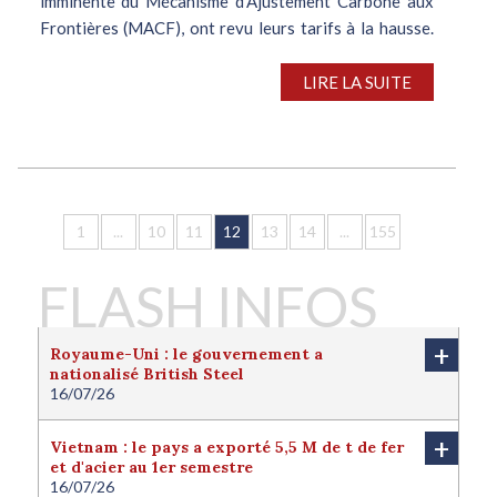
imminente du Mécanisme d’Ajustement Carbone aux
Frontières (MACF), ont revu leurs tarifs à la hausse.
En outre, les nouvelles mesures...
LIRE LA SUITE
1
...
10
11
12
13
14
...
155
FLASH INFOS
+
Royaume-Uni : le gouvernement a
nationalisé British Steel
16/07/26
Le Royaume-Uni a nationalisé British Steel afin de
protéger l'avenir de la filière sidérurgique locale.
+
Vietnam : le pays a exporté 5,5 M de t de fer
Londres juge cette nationalisation nécessaire pour
et d'acier au 1er semestre
protéger l'intérêt national du pays. Le
16/07/26
gouvernement a ainsi finalisé la reprise d’une