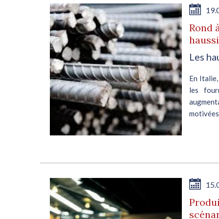
19.
es
Rond à
hauss
Les ha
En Italie
 des
les fou
ope.
augment
vés,
motivées 
 La
que le...
E
15.
Produi
scénar