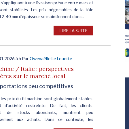
 s’appliquant à une livraison prévue entre mars et
sont stabilisés. Les prix négociables de la tôle
12-40 mm d’épaisseur se maintiennent donc...
LIRE LA SUITE
01.2026 à h Par
Gwenaëlle Le Louette
chine / Italie : perspectives
ères sur le marché local
Salon Industrie Grand Ouest
portations peu compétitives
Du 06/10/2026 au 08/10/2026
, les prix du fil machine sont globalement stables,
 d’activité restreinte. De fait, les clients,
ant de stocks abondants, montrent peu
ssement aux achats. Dans ce contexte, les
s haussières des usines...