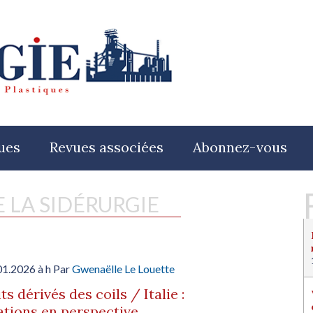
ues
Revues associées
Abonnez-vous
E LA SIDÉRURGIE
01.2026 à h Par
Gwenaëlle Le Louette
ts dérivés des coils / Italie :
tions en perspective