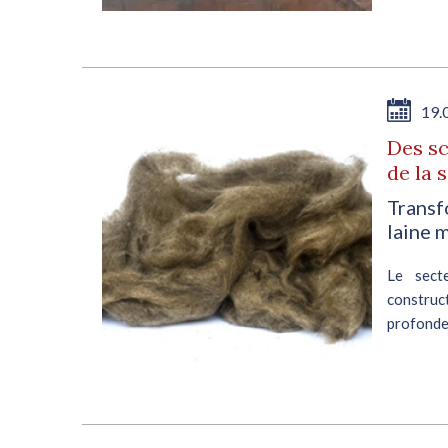
E
19.
Des sc
de la 
Transf
r la
laine 
tée.
nd à
Le sect
construc
profonde
coûts, d
ressource
E