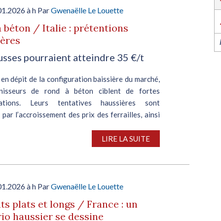
l’industrie dans l’Ouest revient du 6 au 8 octob
2026 à Nantes !
01.2026 à h Par
Gwenaëlle Le Louette
EN SAVOIR PLUS
 béton / Italie : prétentions
ières
usses pourraient atteindre 35 €/t
, en dépit de la configuration baissière du marché,
rnisseurs de rond à béton ciblent de fortes
ations. Leurs tentatives haussières sont
par l’accroissement des prix des ferrailles, ainsi
LIRE LA SUITE
01.2026 à h Par
Gwenaëlle Le Louette
ts plats et longs / France : un
io haussier se dessine