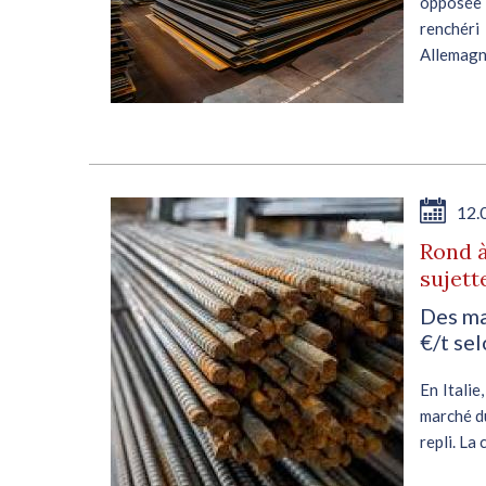
 sur
opposée d
r le
renchéri 
Les
Allemagne
s à
en...
E
12.
par
Rond à
sujett
Des ma
€/t sel
 des
En Italie
 de
marché du
 une
repli. L
 €/t
€/t dépar