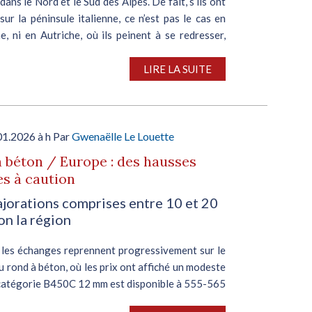
ans le Nord et le Sud des Alpes. De fait, s’ils ont
sur la péninsule italienne, ce n’est pas le cas en
, ni en Autriche, où ils peinent à se redresser,
LIRE LA SUITE
01.2026 à h Par
Gwenaëlle Le Louette
 béton / Europe : des hausses
es à caution
jorations comprises entre 10 et 20
on la région
, les échanges reprennent progressivement sur le
 rond à béton, où les prix ont affiché un modeste
a catégorie B450C 12 mm est disponible à 555-565
t usine, soit un repli de 10 €/t par rapport au...