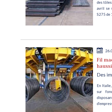
n de
des tôles
 Les
avril se 
S275 de 
E
26.
r
Fil ma
haussi
Des im
En Italie
aux
sur fond
es.
dispos
vers
d’empre
, de
tentative