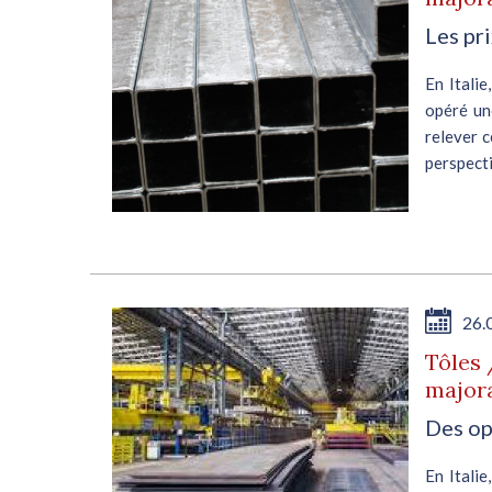
Les pr
ils,
En Italie
 les
opéré un
t de
relever c
 de
perspecti
E
26.
Tôles 
majora
Des op
érêt
En Italie