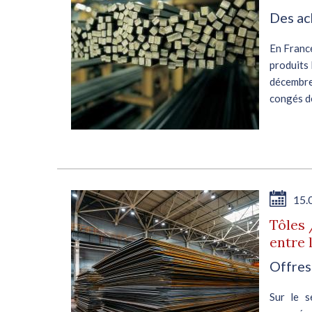
Des ac
 le
s en
En France
e la
produits 
e à
décembre,
congés de
E
15.
en
Tôles 
entre 
Offres
Sur le s