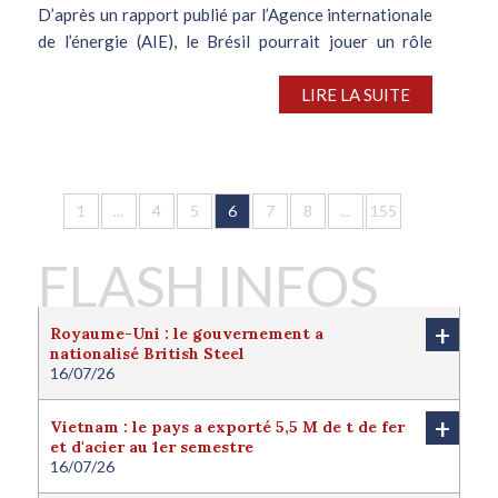
D’après un rapport publié par l’Agence internationale
de l’énergie (AIE), le Brésil pourrait jouer un rôle
décisif en contribuant à la survie de la filière
sidérurgique européenne. La décarbonation des
LIRE LA SUITE
industries énergivores se...
1
...
4
5
6
7
8
...
155
FLASH INFOS
+
Royaume-Uni : le gouvernement a
nationalisé British Steel
16/07/26
Le Royaume-Uni a nationalisé British Steel afin de
protéger l'avenir de la filière sidérurgique locale.
+
Vietnam : le pays a exporté 5,5 M de t de fer
Londres juge cette nationalisation nécessaire pour
et d'acier au 1er semestre
protéger l'intérêt national du pays. Le
16/07/26
gouvernement a ainsi finalisé la reprise d’une
er
entreprise contrôlée jusqu’alors par le Chinois
Au 1
semestre 2026, le Vietnam a exporté environ