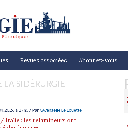
ues
Revues associées
Abonnez-vous
E LA SIDÉRURGIE
04.2026 à 17h57 Par
Gwenaëlle Le Louette
/ Italie : les relamineurs ont
cé des hausses