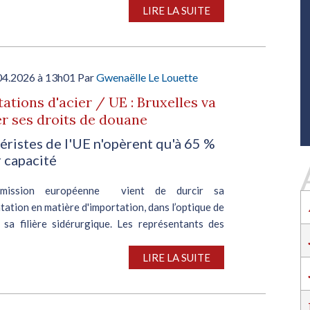
ion résultant des hostilités au...
SALON INDUSTRIE GRAND OUEST :
LIRE LA SUITE
RENCONTREZ VOS PARTENAIRES POUR
CONSTRUIRE L'INDUSTRIE DE DEMAIN !
Le rendez-vous business incontournable de
l’industrie dans l’Ouest revient du 6 au 8 octob
04.2026 à 13h01 Par
Gwenaëlle Le Louette
2026 à Nantes !
ations d'acier / UE : Bruxelles va
EN SAVOIR PLUS
r ses droits de douane
Salon Industrie Grand Ouest
iéristes de l'UE n'opèrent qu'à 65 %
Du 06/10/2026 au 08/10/2026
r capacité
mission européenne vient de durcir sa
ation en matière d'importation, dans l’optique de
 sa filière sidérurgique. Les représentants des
embres et du Parlement européen ont ainsi
SALON INDUSTRIE GRAND OUEST :
dans la...
LIRE LA SUITE
RENCONTREZ VOS PARTENAIRES POUR
CONSTRUIRE L'INDUSTRIE DE DEMAIN !
Le rendez-vous business incontournable de