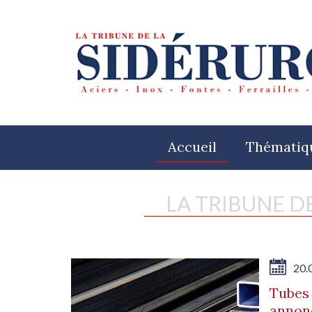
Accueil
Thématiq
LA TRIBUNE D
20.
Tubes 
annon