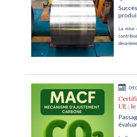
Succès
produi
e du
de 8
La mise 
Cet
contribu
ant
deuxième
soutenue
souhaitan
E
09.
Certif
UE : le
e
Passag
évalua