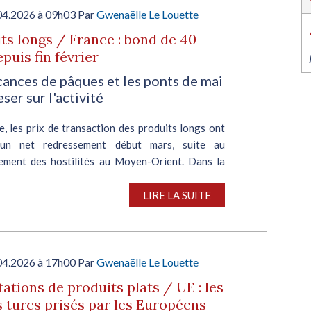
l’industrie dans l’Ouest revient du 6 au 8 octob
2026 à Nantes !
04.2026 à 09h03 Par
Gwenaëlle Le Louette
EN SAVOIR PLUS
ts longs / France : bond de 40
puis fin février
cances de pâques et les ponts de mai
ser sur l'activité
, les prix de transaction des produits longs ont
un net redressement début mars, suite au
ement des hostilités au Moyen-Orient. Dans la
e ces événements, les consommateurs, redoutant
les majorations...
LIRE LA SUITE
04.2026 à 17h00 Par
Gwenaëlle Le Louette
ations de produits plats / UE : les
 turcs prisés par les Européens