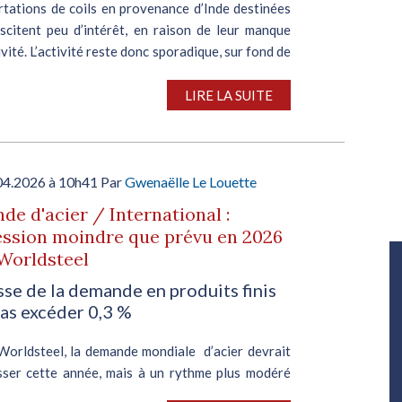
rtations de coils en provenance d’Inde destinées
uscitent peu d’intérêt, en raison de leur manque
ivité. L’activité reste donc sporadique, sur fond de
ent de la réglementation de l’UE en...
LIRE LA SUITE
04.2026 à 10h41 Par
Gwenaëlle Le Louette
e d'acier / International :
ssion moindre que prévu en 2026
Salon Industrie Grand Ouest
Worldsteel
Du 06/10/2026 au 08/10/2026
sse de la demande en produits finis
pas excéder 0,3 %
Worldsteel, la demande mondiale d’acier devrait
sser cette année, mais à un rythme plus modéré
vu, sur fond de net ralentissement de la