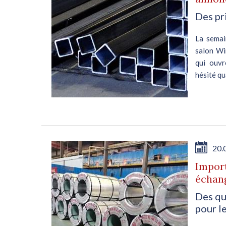
Des pr
 ont
La semai
les
salon Wir
s. A
qui ouvr
.
hésité qu
ont...
E
20.
Import
échang
Des qu
pour le