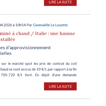
LIRE LA SUITE
04.2026 à 10h54 Par
Gwenaëlle Le Louette
aminé à chaud / Italie : une hausse
nstallée
es d'approvisionnement
ielles
, sur le marché spot les prix de contrat du coil
chaud se sont accrus de 10 €/t, par rapport à la fin
 700-720 €/t livré. En dépit d’une demande
ement morose, ils pourraient se propulser à 750...
LIRE LA SUITE