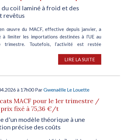
 du coil laminé à froid et des
t revêtus
en œuvre du MACF, effective depuis janvier, a
é à limiter les importations destinées à l’UE au
 trimestre. Toutefois, l’activité est restée
 sur certains segments, les acheteurs européens
t...
LIRE LA SUITE
04.2026 à 17h00 Par
Gwenaëlle Le Louette
icats MACF pour le 1er trimestre /
 prix fixé à 75,36 €/t
e d'un modèle théorique à une
tion précise des coûts