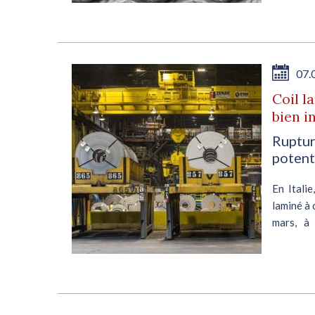
E
07.
Coil l
bien i
Ruptur
potent
En Italie
laminé à 
t de
mars, à
vec
invariabl
urs,
ppel
E