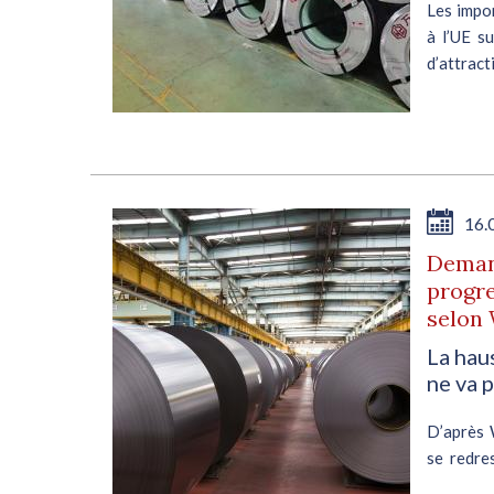
Les impo
nent
à l’UE s
 une
d’attract
 fin
renforcem
.
E
16.
on
Demand
progre
selon 
La hau
pour
ne va 
part
ne à
D’après 
 de
se redre
que pré