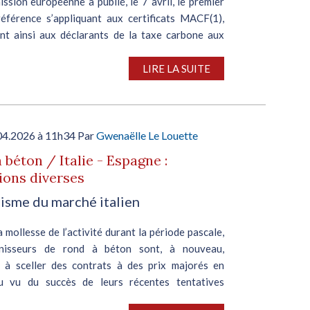
sion européenne a publié, le 7 avril, le premier
référence s’appliquant aux certificats MACF(1),
nt ainsi aux déclarants de la taxe carbone aux
s de calculer plus précisément les coûts du...
LIRE LA SUITE
04.2026 à 11h34 Par
Gwenaëlle Le Louette
 béton / Italie - Espagne :
ions diverses
sme du marché italien
 mollesse de l’activité durant la période pascale,
rnisseurs de rond à béton sont, à nouveau,
 à sceller des contrats à des prix majorés en
Au vu du succès de leurs récentes tentatives
, de...