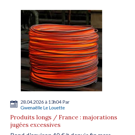
28.04.2026 à 13h04 Par
Gwenaëlle Le Louette
Produits longs / France : majorations
jugées excessives
Bond d'environ 40 €/t depuis fin mars